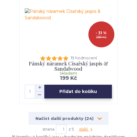
- 31 %
289 Kč
19 hodnocení
Pánský náramek Císařský jaspis &
Sandalwood
Skladem
199 Kč
Přidat do košíku
Načíst další produkty (24)
strana
z 5
další
Náramky z korálků jsou vhodným módním doplňkem