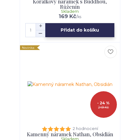
Korálkový náramek s Buddhou,
Růženín
Skladem
169 Kč
/
ks
Přidat do košíku
Novinka
- 24 %
249 Kč
2 hodnocení
Kamenný náramek Nathan, Obsidián
Skladem