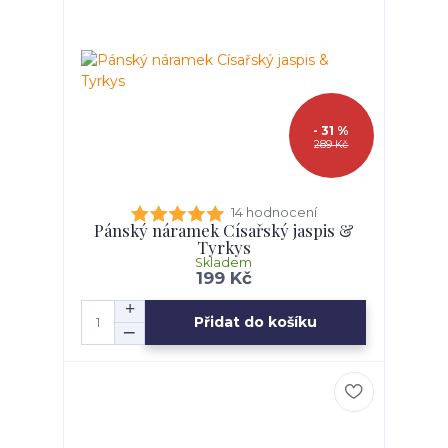
- 31 %
289 Kč
14 hodnocení
Pánský náramek Císařský jaspis &
Tyrkys
Skladem
199 Kč
Přidat do košíku