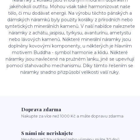
jakéhokoli outfitu. Mohou však také harmonizovat naše
tělo, či mu dodávat energii. Na výrobu těchto pánských a
dámských náramků byly použity korálky z přírodních nebo
syntetických minerálních kamenů. V naší nabídce naleznete
náramky z achátu, jaspisu, tyrkysu, avanturínu, ametystu
nebo lávových kamenů. Některé minerální náramky jsou
doplněny kovovými komponenty, u některých je hlavním
motivem Buddha - symbol harmonie a klidu. Některé
náramky jsou navlečené na pružném lanku, jiné se upevňují
pomocí stahovacího mechanismu. Díky těmto řešením se
náramky snadno přizpůsobí velikosti vaší ruky.
Doprava zdarma
Nakupte za více než 1000 Kč a máte dopravu zdarma
S námi nic neriskujete
Nevyhovuje? Na vrácení nebo výměnu máte 30 dnů