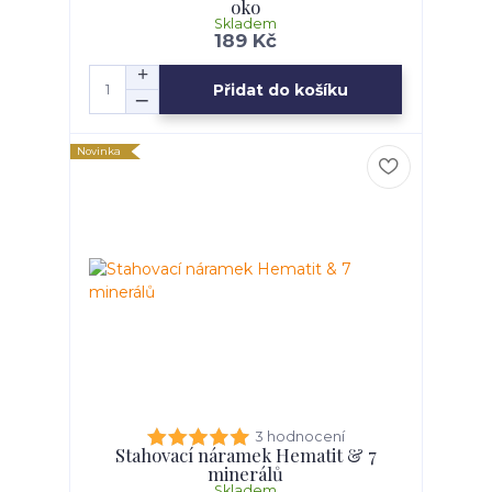
oko
Skladem
189 Kč
Přidat do košíku
Novinka
3 hodnocení
Stahovací náramek Hematit & 7
minerálů
Skladem