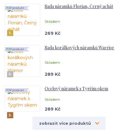
Sada náramků Florian, Černý achát
TOP produkt
Skladem
269 Kč
1.
Sada korálkových náramků Warrior
TOP produkt
Skladem
289 Kč
2.
Ocelový náramek s Tygřím okem
TOP produkt
Skladem
289 Kč
3.
zobrazit více produktů