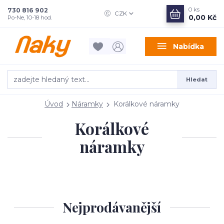
0
ks
730 816 902
CZK
0,00 Kč
Po-Ne, 10-18 hod.
Nabídka
Hledat
Úvod
Náramky
Korálkové náramky
Korálkové
náramky
Nejprodávanější