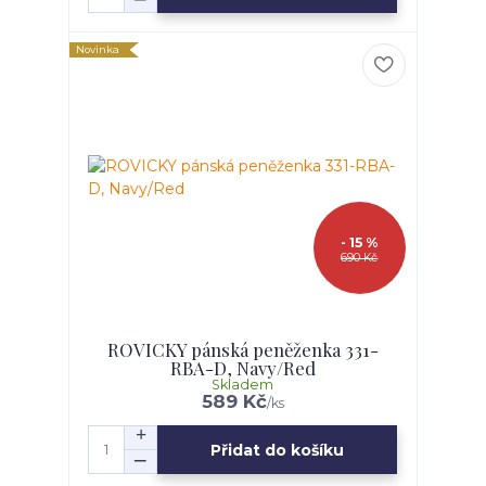
Novinka
- 15 %
690 Kč
ROVICKY pánská peněženka 331-
RBA-D, Navy/Red
Skladem
589 Kč
/
ks
Přidat do košíku