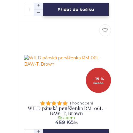
Přidat do košíku
- 19 %
569 Kč
1 hodnocení
WILD pánská peněženka RM-06L-
BAW-T, Brown
Skladem
459 Kč
/
ks