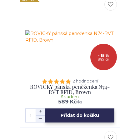
Novinka
- 15 %
690 Kč
2 hodnocení
ROVICKY pánská peněženka N74-
RVT RFID, Brown
Skladem
589 Kč
/
ks
Přidat do košíku