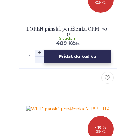
629 Kč
LOREN pánská peněženka CRM-70-
05
Skladem
489 Kč
/
ks
Přidat do košíku
- 18 %
599 Kč