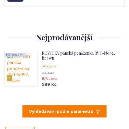
Nejprodávanější
ROVICKY pánská peněženka RVT-N992,
TOP produkt
Brown
Skladem
690 Kč
1.
15 % sleva
589 Kč
Vyhledávání podle parametrů