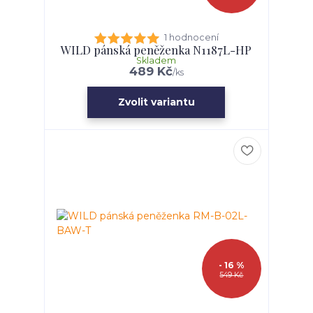
1 hodnocení
WILD pánská peněženka N1187L-HP
Skladem
489 Kč
/
ks
Zvolit variantu
- 16 %
549 Kč