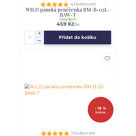
4 hodnocení
WILD pánská peněženka RM-B-02L-
BAW-T
Skladem
459 Kč
/
ks
Přidat do košíku
- 16 %
549 Kč
1 hodnocení