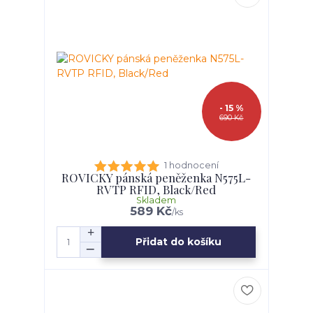
- 15 %
690 Kč
1 hodnocení
ROVICKY pánská peněženka N575L-
RVTP RFID, Black/Red
Skladem
589 Kč
/
ks
Přidat do košíku