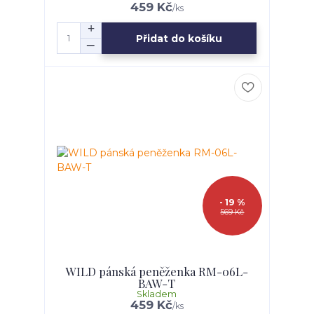
459 Kč
/
ks
Přidat do košíku
- 19 %
569 Kč
WILD pánská peněženka RM-06L-
BAW-T
Skladem
459 Kč
/
ks