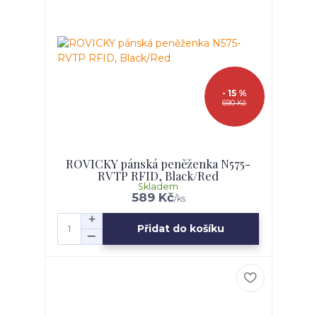
- 15 %
690 Kč
ROVICKY pánská peněženka N575-
RVTP RFID, Black/Red
Skladem
589 Kč
/
ks
Přidat do košíku