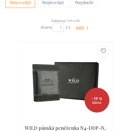
Nejnovější
Nejlevnější
Nejdražší
Zobrazuji 1-24 z 45
strana
z 2
další
- 17 %
519 Kč
WILD pánská peněženka N4-DDP-N,