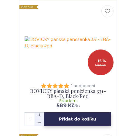
Novinka
- 15 %
690 Kč
1 hodnocení
ROVICKY pánská peněženka 331-
RBA-D, Black/Red
Skladem
589 Kč
/
ks
Přidat do košíku