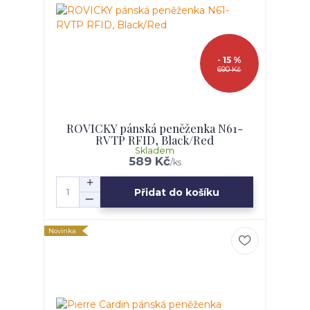
- 15 %
690 Kč
ROVICKY pánská peněženka N61-
RVTP RFID, Black/Red
Skladem
589 Kč
/
ks
Přidat do košíku
Novinka