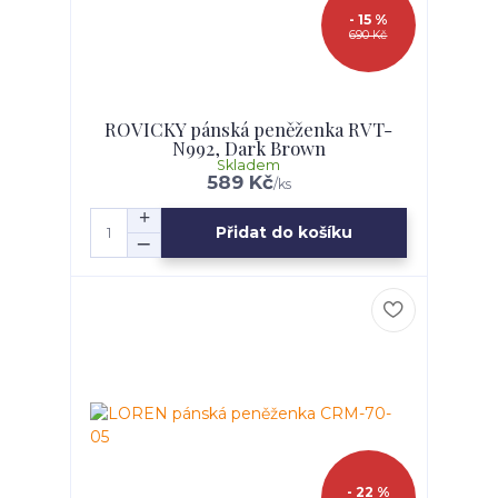
- 15 %
690 Kč
ROVICKY pánská peněženka RVT-
N992, Dark Brown
Skladem
589 Kč
/
ks
Přidat do košíku
- 22 %