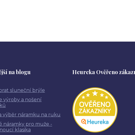
jší na blogu
Heureka Ověřeno zákaz
brat sluneční brýle
ie výroby a nošení
ků
a výběr náramku na ruku
é náramky pro muže -
noucí klasika