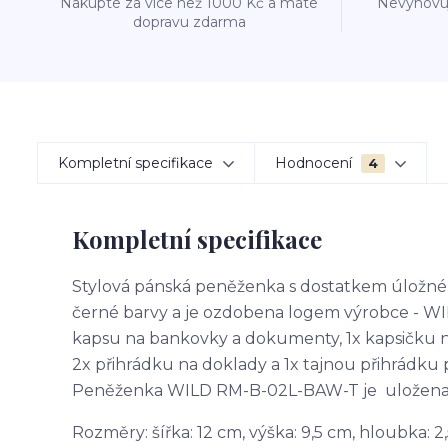
Nakupte za více než 1000 Kč a máte
Nevyhovuj
dopravu zdarma
Kompletní specifikace
Hodnocení
4
Kompletní specifikace
Stylová pánská peněženka s dostatkem úložné
černé barvy a je ozdobena logem výrobce - WI
kapsu na bankovky a dokumenty, 1x kapsičku na
2x přihrádku na doklady a 1x tajnou přihrádku
Peněženka WILD RM-B-02L-BAW-T je uložena v k
Rozměry: šířka:
12 cm,
výška:
9,5 cm,
hloubka:
2