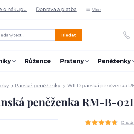
e o nákupu
Doprava a platba
Více
Hledat
níky
Růžence
Prsteny
Peněženky
nky
Pánské peněženky
WILD pánská peněženka R
nská peněženka RM-B-0
Ohodno