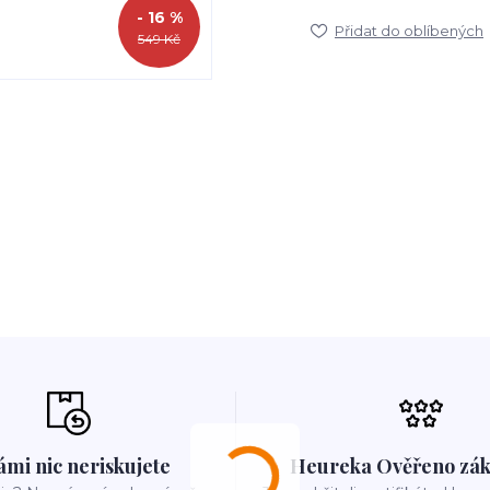
- 16 %
Přidat do oblíbených
549 Kč
ámi nic neriskujete
Heureka Ověřeno zák