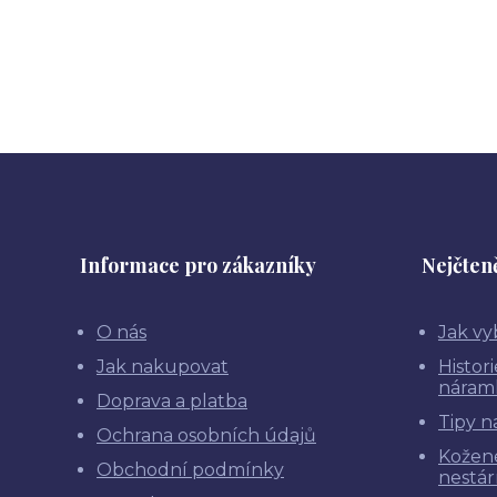
Informace pro zákazníky
Nejčteně
O nás
Jak vy
Jak nakupovat
Histor
náram
Doprava a platba
Tipy n
Ochrana osobních údajů
Kožen
Obchodní podmínky
nestár