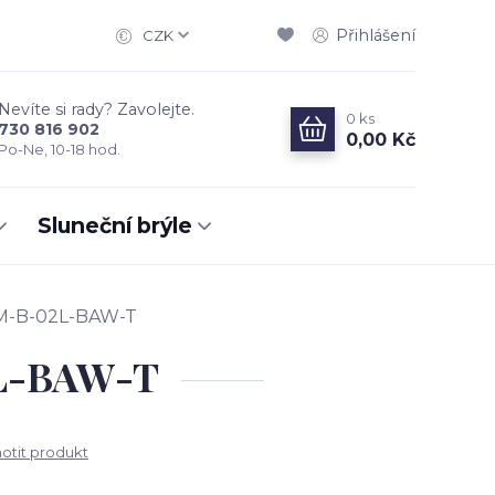
Přihlášení
CZK
Nevíte si rady? Zavolejte.
0
ks
730 816 902
0,00 Kč
Po-Ne, 10-18 hod.
Sluneční brýle
M-B-02L-BAW-T
2L-BAW-T
tit produkt