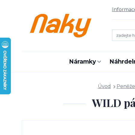
Informac
Náramky
Náhrdel
Úvod
Peněže
WILD pá