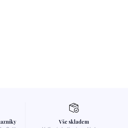
azníky
Vše skladem