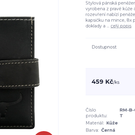
Stylová pánská peněže
vyrobena z pravé kůže 
rozevření nabízí peněž
kapsičku na mince, 8x p
doklady a ...
celý popis
Dostupnost
459 Kč
/
ks
Číslo
RM-B-
produktu:
T
Materiál:
Kůže
Barva:
Černá