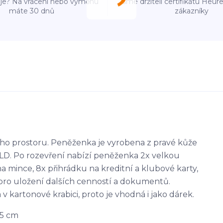
e? Na vrácení nebo výměnu
Jsme držiteli certifikátu Heu
máte 30 dnů
zákazníky
ho prostoru. Peněženka je vyrobena z pravé kůže
LD. Po rozevření nabízí peněženka 2x velkou
 mince, 8x přihrádku na kreditní a klubové karty,
 pro uložení dalších cenností a dokumentů.
artonové krabici, proto je vhodná i jako dárek.
,5 cm