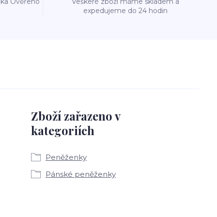
reka Ověřeno
Veškeré zboží máme skladem a
expedujeme do 24 hodin
Zboží zařazeno v
kategoriích
Peněženky
Pánské peněženky