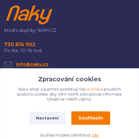
Módní doplňky NAKY.CZ
730 816 902
Po-Ne, 10-18 hod.
info@naky.cz
Zpracování cookies
Náš e-shop a partneři potřebují Váš
souhlas
s použitím
souborů cookies, aby Vám mohli zobrazovat informace
týkající se Vašich zájmů.
Upravit sběr cookies.
Souhlasím
Nastavení
Copyright 2025 Naky.cz. Všechna práva vyhrazena.
Souhlas můžete odmítnout
zde
.
Vytvořeno na
Eshop-rychle.cz