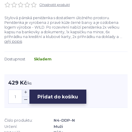
Ohodnotit produkt
Stylová pánská peněženka s dostatkem úložného prostoru.
Peněženka je vyrobena z pravé kůže černé barvy a je ozdobena
logem výrobce - WILD. Po rozevření nabízí peněženka 2x velkou
kapsu na bankovky a dokumenty, 1x kapsičku na mince, 6x
přihrádku na kreditní a klubové karty, 2x přihrádku na doklady a ...
celý popis
Dostupnost
Skladem
429 Kč
/
ks
Přidat do košíku
Číslo produktu:
N4-DDP-N
Určení:
Muži