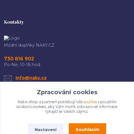
Kontakty
Módní doplňky NAKY.CZ
730 816 902
Po-Ne, 10-18 hod.
info@naky.cz
Zpracování cookies
Náš e-shop a partneři potřebují Váš
souhlas
s použitím
souborů cookies, aby Vám mohli zobrazovat informace
týkající se Vašich zájmů.
Upravit sběr cookies.
Souhlasím
Nastavení