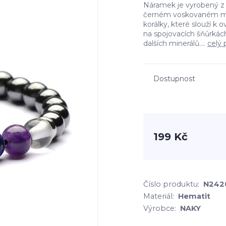
Náramek je vyrobený z 
černém voskovaném mot
korálky, které slouží 
na spojovacích šňůrkác
dalších minerálů....
celý 
Dostupnost
199 Kč
Číslo produktu:
N242
Materiál:
Hematit
Výrobce:
NAKY