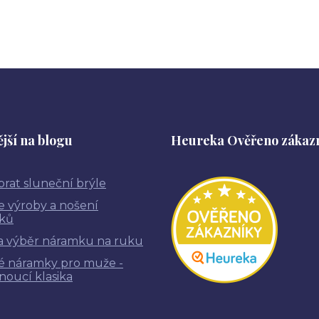
jší na blogu
Heureka Ověřeno zákaz
brat sluneční brýle
ie výroby a nošení
ků
a výběr náramku na ruku
é náramky pro muže -
noucí klasika