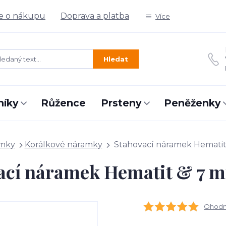
e o nákupu
Doprava a platba
Více
Hledat
níky
Růžence
Prsteny
Peněženky
mky
Korálkové náramky
Stahovací náramek Hematit 
ací náramek Hematit & 7 m
Ohodno