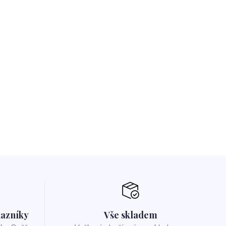
azníky
Vše skladem