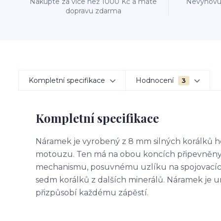
Nakupte za více než 1000 Kč a máte
Nevyhovuj
dopravu zdarma
Kompletní specifikace
Hodnocení
3
Kompletní specifikace
Náramek je vyrobený z 8 mm silných korálků
motouzu. Ten má na obou koncích připevněny d
mechanismu, posuvnému uzlíku na spojovacích
sedm korálků z dalších minerálů. Náramek j
přizpůsobí každému zápěstí.