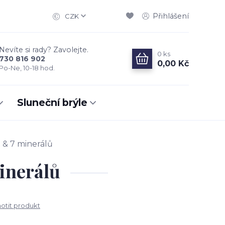
Přihlášení
CZK
Nevíte si rady? Zavolejte.
0
ks
730 816 902
0,00 Kč
Po-Ne, 10-18 hod.
Sluneční brýle
& 7 minerálů
inerálů
tit produkt