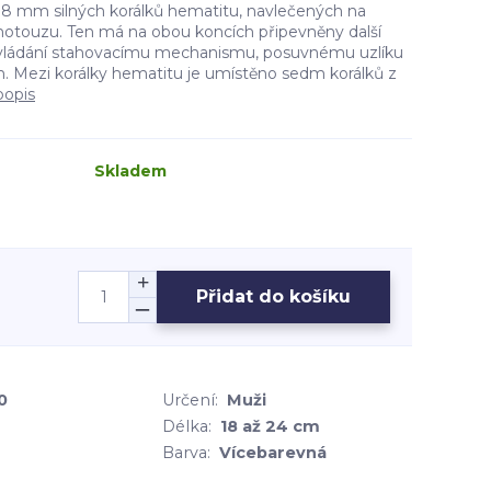
8 mm silných korálků hematitu, navlečených na
ouzu. Ten má na obou koncích připevněny další
k ovládání stahovacímu mechanismu, posuvnému uzlíku
h. Mezi korálky hematitu je umístěno sedm korálků z
popis
Skladem
Přidat do košíku
0
Určení:
Muži
Délka:
18 až 24 cm
Barva:
Vícebarevná