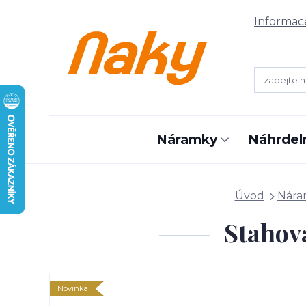
Informac
Náramky
Náhrdel
Úvod
Nára
Stahov
Novinka