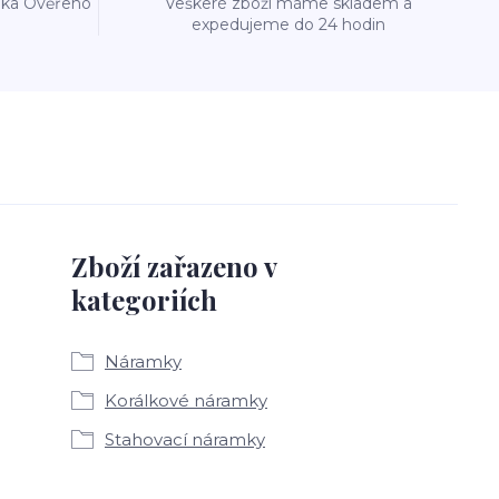
reka Ověřeno
Veškeré zboží máme skladem a
expedujeme do 24 hodin
Zboží zařazeno v
kategoriích
Náramky
Korálkové náramky
Stahovací náramky