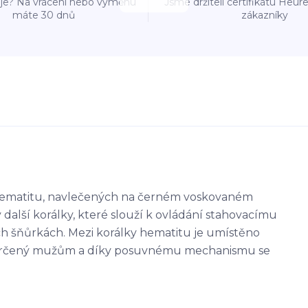
e? Na vrácení nebo výměnu
Jsme držiteli certifikátu Heu
máte 30 dnů
zákazníky
 hematitu, navlečených na černém voskovaném
alší korálky, které slouží k ovládání stahovacímu
 šňůrkách. Mezi korálky hematitu je umístěno
e určený mužům a díky posuvnému mechanismu se