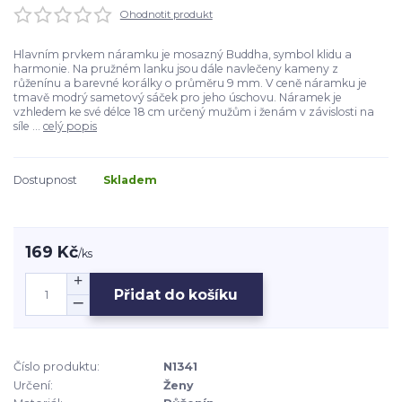
Ohodnotit produkt
Hlavním prvkem náramku je mosazný Buddha, symbol klidu a
harmonie. Na pružném lanku jsou dále navlečeny kameny z
růženínu a barevné korálky o průměru 9 mm. V ceně náramku je
tmavě modrý sametový sáček pro jeho úschovu. Náramek je
vzhledem ke své délce 18 cm určený mužům i ženám v závislosti na
síle ...
celý popis
Dostupnost
Skladem
169 Kč
/
ks
Přidat do košíku
Číslo produktu:
N1341
Určení:
Ženy