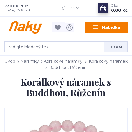
0
ks
730 816 902
CZK
0,00 Kč
Po-Ne, 10-18 hod.
Nabídka
Hledat
Úvod
Náramky
Korálkové náramky
Korálkový náramek
s Buddhou, Růženín
Korálkový náramek s
Buddhou, Růženín