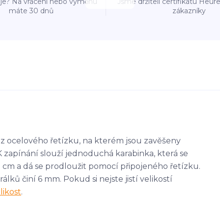
e? Na vrácení nebo výměnu
Jsme držiteli certifikátu Heu
máte 30 dnů
zákazníky
z ocelového řetízku, na kterém jsou zavěšeny
K zapínání slouží jednoduchá karabinka, která se
8 cm a dá se prodloužit pomocí připojeného řetízku.
ků činí 6 mm. Pokud si nejste jistí velikostí
likost
.