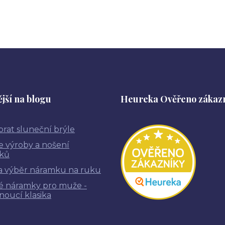
jší na blogu
Heureka Ověřeno zákaz
brat sluneční brýle
ie výroby a nošení
ků
a výběr náramku na ruku
é náramky pro muže -
noucí klasika