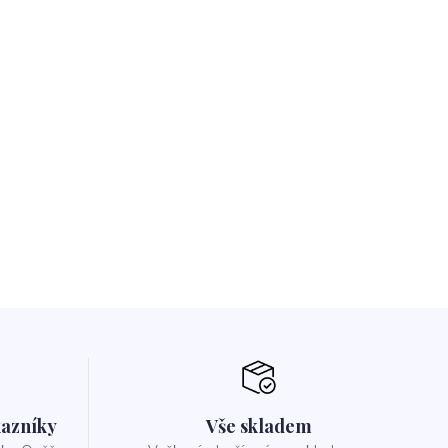
azníky
Vše skladem