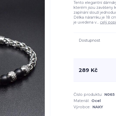
Tento elegantní dámský
kterém jsou zavěšeny ko
zapínání slouží jednoduc
Délka náramku je 18 cm
je uvedena v...
celý pop
Dostupnost
289 Kč
Číslo produktu:
N065
Materiál:
Ocel
Výrobce:
NAKY