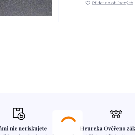
Přidat do oblíbených
ámi nic neriskujete
Heureka Ověřeno zák