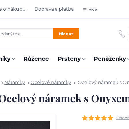
e o nákupu
Doprava a platba
Více
Hledat
níky
Růžence
Prsteny
Peněženky
Náramky
Ocelové náramky
Ocelový náramek s O
Ocelový náramek s Onyxe
Ohodno