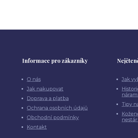
Informace pro zákazníky
Nejčteně
O nás
Jak vy
Jak nakupovat
Histor
náram
Doprava a platba
Tipy n
Ochrana osobních údajů
Kožen
Obchodní podmínky
nestár
Kontakt