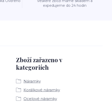
reka Ověřeno
Veškeré zboží máme skladem a
expedujeme do 24 hodin
Zboží zařazeno v
kategoriích
Náramky
Korálkové náramky
Ocelové náramky