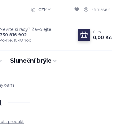
Přihlášení
CZK
Nevíte si rady? Zavolejte.
0
ks
730 816 902
0,00 Kč
Po-Ne, 10-18 hod.
Sluneční brýle
nyxem
m
tit produkt