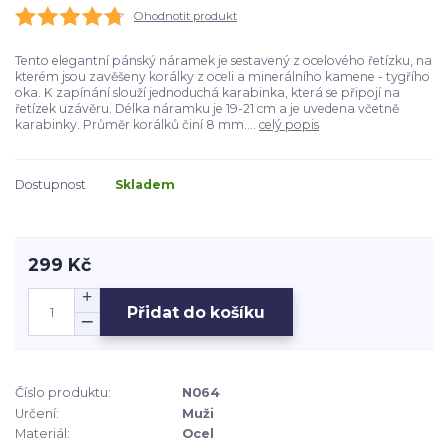
Ohodnotit produkt
Tento elegantní pánský náramek je sestavený z ocelového řetízku, na
kterém jsou zavěšeny korálky z oceli a minerálního kamene - tygřího
oka. K zapínání slouží jednoduchá karabinka, která se připojí na
řetízek uzávěru. Délka náramku je 19-21 cm a je uvedena včetně
karabinky. Průměr korálků činí 8 mm....
celý popis
Dostupnost
Skladem
299 Kč
Přidat do košíku
Číslo produktu:
N064
Určení:
Muži
Materiál:
Ocel