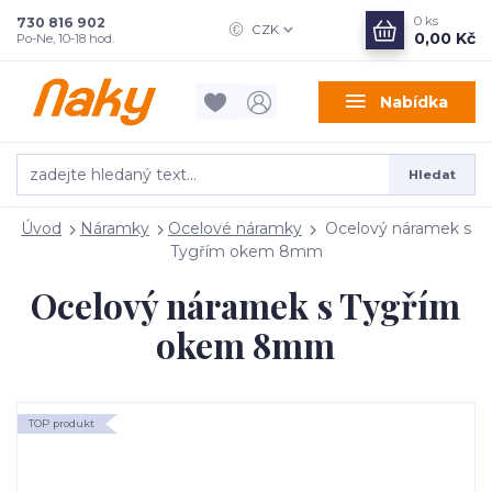
0
ks
730 816 902
CZK
0,00 Kč
Po-Ne, 10-18 hod.
Nabídka
Hledat
Úvod
Náramky
Ocelové náramky
Ocelový náramek s
Tygřím okem 8mm
Ocelový náramek s Tygřím
okem 8mm
TOP produkt