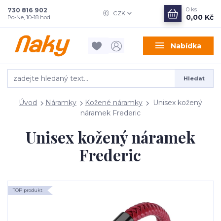
0
ks
730 816 902
CZK
0,00 Kč
Po-Ne, 10-18 hod.
Nabídka
Hledat
Úvod
Náramky
Kožené náramky
Unisex kožený
náramek Frederic
Unisex kožený náramek
Frederic
TOP produkt