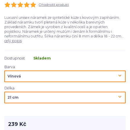
Ohodnotit produkt
Luxusní unisex náramek ze syntetické kůže s kovovým zapínáním.
Základ náramku tvoří pletená kůže v několika barevných
provedeních. Zámek je vyroben z kvalitní oceli a je opatřen
pojistkou. Náramek je určený mužům i ženám k formálnímu i
neformálnímu outfitu. Šířka náramku činí 8 mm a délka 18 - 22 cm...
celý popis
Dostupnost
Skladem
Barva
Délka
239 Kč