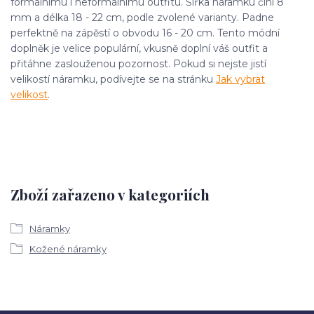
formálnímu i neformálnímu outfitu. Šířka náramku činí 8
mm a délka 18 - 22 cm, podle zvolené varianty. Padne
perfektně na zápěstí o obvodu 16 - 20 cm. Tento módní
doplněk je velice populární, vkusně doplní váš outfit a
přitáhne zaslouženou pozornost. Pokud si nejste jistí
velikostí náramku, podívejte se na stránku
Jak vybrat
velikost
.
Zboží zařazeno v kategoriích
Náramky
Kožené náramky