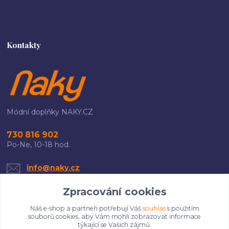
Kontakty
Módní doplňky NAKY.CZ
730 816 902
Po-Ne, 10-18 hod.
info@naky.cz
Zpracování cookies
Náš e-shop a partneři potřebují Váš
souhlas
s použitím
souborů cookies, aby Vám mohli zobrazovat informace
týkající se Vašich zájmů.