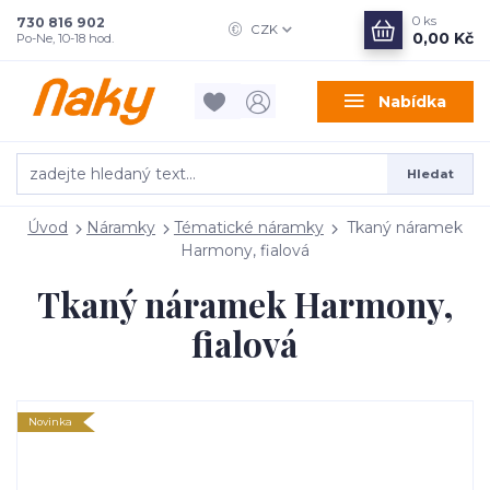
0
ks
730 816 902
CZK
0,00 Kč
Po-Ne, 10-18 hod.
Nabídka
Hledat
Úvod
Náramky
Tématické náramky
Tkaný náramek
Harmony, fialová
Tkaný náramek Harmony,
fialová
Novinka