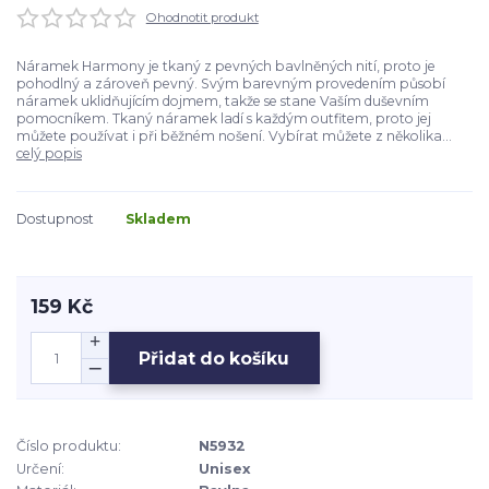
Ohodnotit produkt
Náramek Harmony je tkaný z pevných bavlněných nití, proto je
pohodlný a zároveň pevný. Svým barevným provedením působí
náramek uklidňujícím dojmem, takže se stane Vaším duševním
pomocníkem. Tkaný náramek ladí s každým outfitem, proto jej
můžete používat i při běžném nošení. Vybírat můžete z několika...
celý popis
Dostupnost
Skladem
159 Kč
Přidat do košíku
Číslo produktu:
N5932
Určení:
Unisex