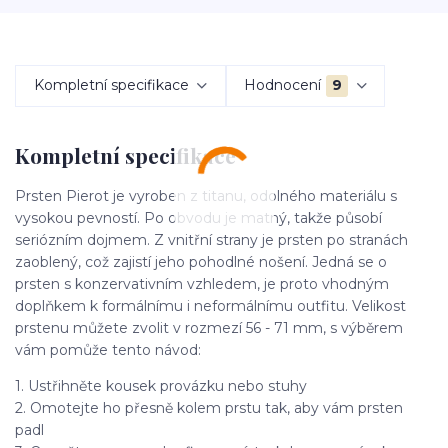
Kompletní specifikace
Hodnocení
9
Kompletní specifikace
Prsten Pierot je vyroben z titanu, odolného materiálu s
vysokou pevností. Po obvodu je matný, takže působí
seriózním dojmem. Z vnitřní strany je prsten po stranách
zaoblený, což zajistí jeho pohodlné nošení. Jedná se o
prsten s konzervativním vzhledem, je proto vhodným
doplňkem k formálnímu i neformálnímu outfitu. Velikost
prstenu můžete zvolit v rozmezí 56 - 71 mm, s výběrem
vám pomůže tento návod:
1. Ustřihněte kousek provázku nebo stuhy
2. Omotejte ho přesně kolem prstu tak, aby vám prsten
padl