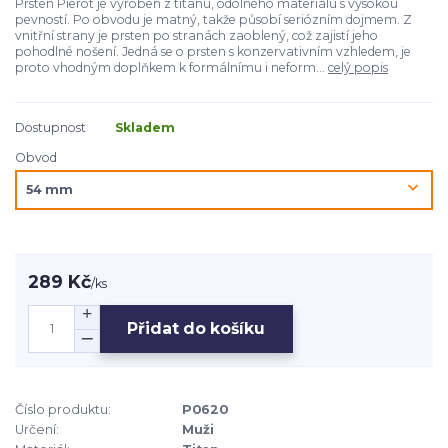
Prsten Pierot je vyroben z titanu, odolného materiálu s vysokou
pevností. Po obvodu je matný, takže působí seriózním dojmem. Z
vnitřní strany je prsten po stranách zaoblený, což zajistí jeho
pohodlné nošení. Jedná se o prsten s konzervativním vzhledem, je
proto vhodným doplňkem k formálnímu i neform...
celý popis
Dostupnost
Skladem
Obvod
289 Kč
/
ks
Přidat do košíku
Číslo produktu:
P0620
Určení:
Muži