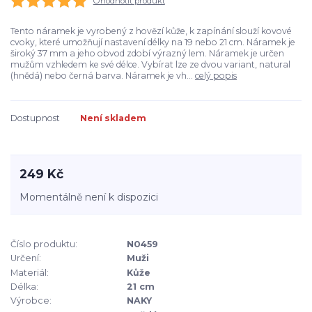
Ohodnotit produkt
Tento náramek je vyrobený z hovězí kůže, k zapínání slouží kovové
cvoky, které umožňují nastavení délky na 19 nebo 21 cm. Náramek je
široký 37 mm a jeho obvod zdobí výrazný lem. Náramek je určen
mužům vzhledem ke své délce. Vybírat lze ze dvou variant, natural
(hnědá) nebo černá barva. Náramek je vh...
celý popis
Dostupnost
Není skladem
249 Kč
Momentálně není k dispozici
Číslo produktu:
N0459
Určení:
Muži
Materiál:
Kůže
Délka:
21 cm
Výrobce:
NAKY