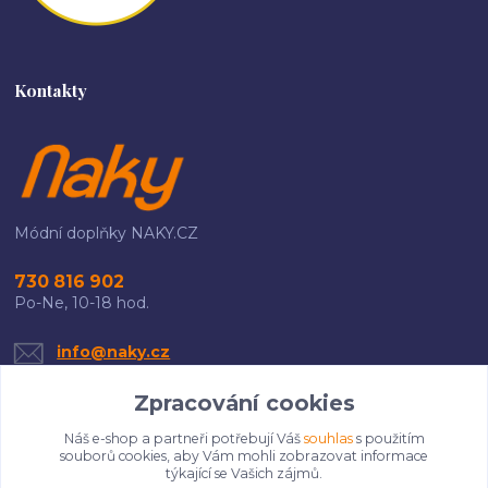
Kontakty
Módní doplňky NAKY.CZ
730 816 902
Po-Ne, 10-18 hod.
info@naky.cz
Zpracování cookies
Náš e-shop a partneři potřebují Váš
souhlas
s použitím
souborů cookies, aby Vám mohli zobrazovat informace
týkající se Vašich zájmů.