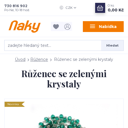
0
ks
730 816 902
CZK
0,00 Kč
Po-Ne, 10-18 hod.
Nabídka
Hledat
Úvod
Růžence
Růženec se zelenými krystaly
Růženec se zelenými
krystaly
Novinka