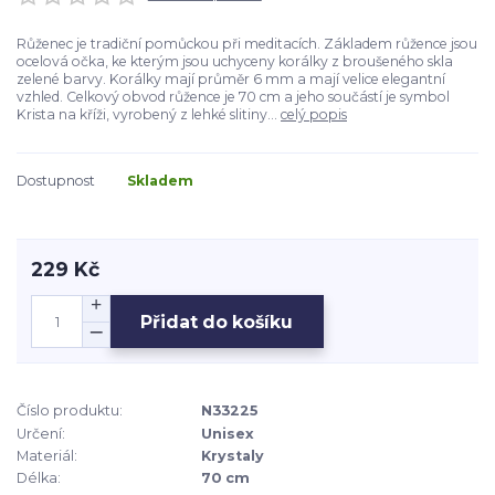
Růženec je tradiční pomůckou při meditacích. Základem růžence jsou
ocelová očka, ke kterým jsou uchyceny korálky z broušeného skla
zelené barvy. Korálky mají průměr 6 mm a mají velice elegantní
vzhled. Celkový obvod růžence je 70 cm a jeho součástí je symbol
Krista na kříži, vyrobený z lehké slitiny...
celý popis
Dostupnost
Skladem
229 Kč
Přidat do košíku
Číslo produktu:
N33225
Určení:
Unisex
Materiál:
Krystaly
Délka:
70 cm