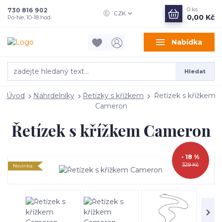
0
ks
730 816 902
CZK
0,00 Kč
Po-Ne, 10-18 hod.
Nabídka
Hledat
Úvod
Náhrdelníky
Řetízky s křížkem
Řetízek s křížkem
Cameron
Řetízek s křížkem Cameron
- 18 %
329 Kč
Novinka