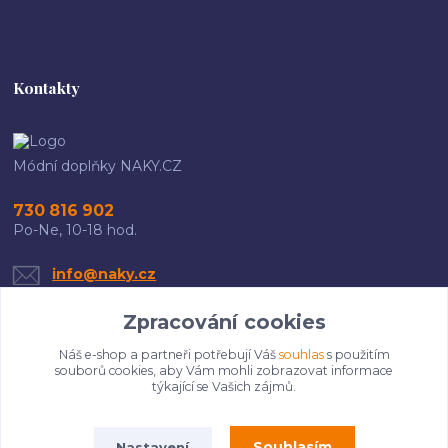
Kontakty
Módní doplňky NAKY.CZ
730 816 902
Po-Ne, 10-18 hod.
info@naky.cz
Zpracování cookies
Náš e-shop a partneři potřebují Váš
souhlas
s použitím
souborů cookies, aby Vám mohli zobrazovat informace
týkající se Vašich zájmů.
Upravit sběr cookies.
Souhlasím
Nastavení