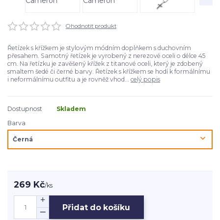
Ohodnotit produkt
Řetízek s křížkem je stylovým módním doplňkem s duchovním
přesahem. Samotný řetízek je vyrobený z nerezové oceli o délce 45
cm. Na řetízku je zavěšený křížek z titanové oceli, který je zdobený
smaltem šedé či černé barvy. Řetízek s křížkem se hodí k formálnímu
i neformálnímu outfitu a je rovněž vhod...
celý popis
Dostupnost
Skladem
Barva
269 Kč
/
ks
Přidat do košíku