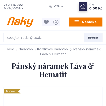
0
ks
730 816 902
CZK
0,00 Kč
Po-Ne, 10-18 hod.
Nabídka
Hledat
Úvod
Náramky
Korálkové náramky
Pánský náramek
Láva & Hematit
Pánský náramek Láva &
Hematit
Novinka