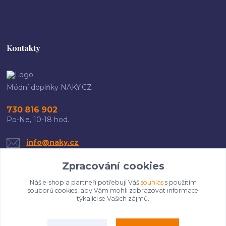
Kontakty
Módní doplňky NAKY.CZ
730 816 902
Po-Ne, 10-18 hod.
info@naky.cz
Zpracování cookies
Náš e-shop a partneři potřebují Váš
souhlas
s použitím
souborů cookies, aby Vám mohli zobrazovat informace
týkající se Vašich zájmů.
Upravit sběr cookies.