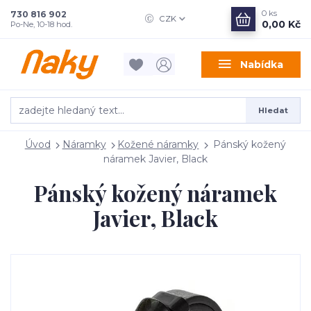
0
ks
730 816 902
CZK
0,00 Kč
Po-Ne, 10-18 hod.
Nabídka
Hledat
Úvod
Náramky
Kožené náramky
Pánský kožený
náramek Javier, Black
Pánský kožený náramek
Javier, Black