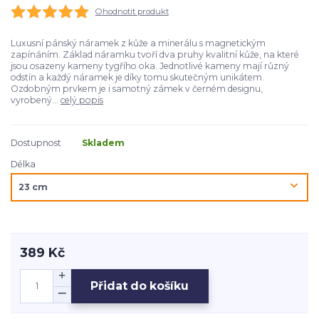
Ohodnotit produkt
Luxusní pánský náramek z kůže a minerálu s magnetickým
zapínáním. Základ náramku tvoří dva pruhy kvalitní kůže, na které
jsou osazeny kameny tygřího oka. Jednotlivé kameny mají různý
odstín a každý náramek je díky tomu skutečným unikátem.
Ozdobným prvkem je i samotný zámek v černém designu,
vyrobený...
celý popis
Dostupnost
Skladem
Délka
389 Kč
Přidat do košíku