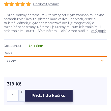
Ohodnotit produkt
Luxusní pánský náramek z kůže s magnetickým zapínáním. Základ
náramku tvoří kvalitní pletená kůže ve dvou barvách, černé a
stříbrné. Zámek je vyroben z nerezové oceli, je magnetický a
rozepíná se do strany. Náramek je určený mužům k formálnímu i
neformálnímu outfitu. Šířka náramku činí 12 mm a délka...
celý popis
Dostupnost
Skladem
Délka
319 Kč
Přidat do košíku