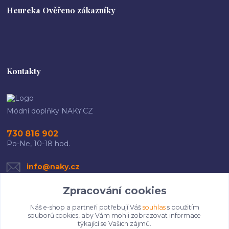
Heureka Ověřeno zákazníky
Kontakty
Módní doplňky NAKY.CZ
730 816 902
Po-Ne, 10-18 hod.
info@naky.cz
Zpracování cookies
Náš e-shop a partneři potřebují Váš
souhlas
s použitím
souborů cookies, aby Vám mohli zobrazovat informace
týkající se Vašich zájmů.