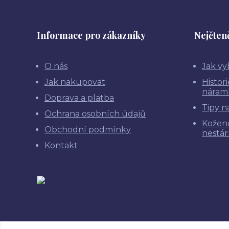
Informace pro zákazníky
Nejčteně
O nás
Jak vy
Jak nakupovat
Histor
náram
Doprava a platba
Tipy n
Ochrana osobních údajů
Kožen
Obchodní podmínky
nestár
Kontakt