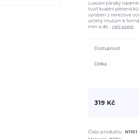
Luxusní pánský nárame
tvoří kvalitní pletená 
vyroben z nerezové ocel
určený mužům k formáln
mm a dé...
celý popis
Dostupnost
Délka
319 Kč
Číslo produktu:
N1101