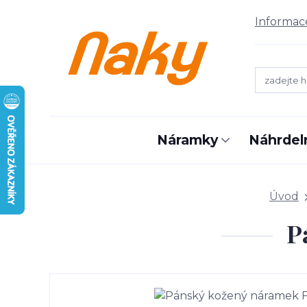
Informac
Náramky
Náhrdel
Úvod
P