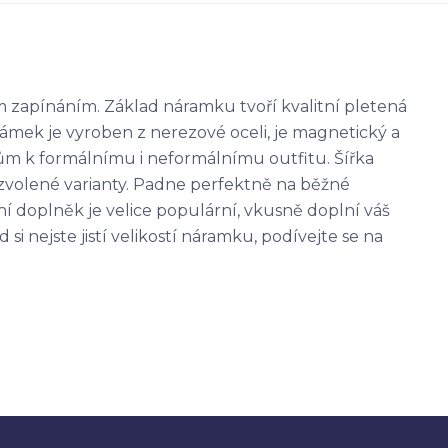
zapínáním. Základ náramku tvoří kvalitní pletená
mek je vyroben z nerezové oceli, je magnetický a
ům k formálnímu i neformálnímu outfitu. Šířka
zvolené varianty. Padne perfektně na běžné
 doplněk je velice populární, vkusně doplní váš
i nejste jistí velikostí náramku, podívejte se na