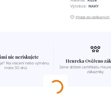
Materiál:
Kůže
Výrobce:
NAKY
Přidat do oblíbených
ámi nic neriskujete
Heureka Ověřeno zák
e? Na vrácení nebo výměnu
Jsme držiteli certifikátu Heu
máte 30 dnů
zákazníky