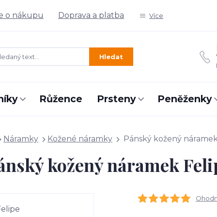
e o nákupu
Doprava a platba
Více
Hledat
níky
Růžence
Prsteny
Peněženky
Náramky
Kožené náramky
Pánský kožený náramek
ánský kožený náramek Feli
Ohodno