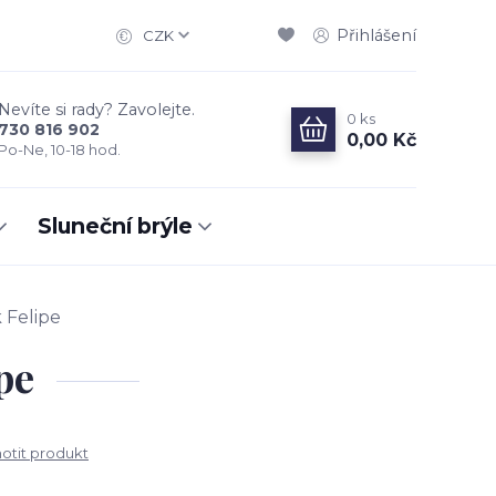
Přihlášení
CZK
Nevíte si rady? Zavolejte.
0
ks
730 816 902
0,00 Kč
Po-Ne, 10-18 hod.
Sluneční brýle
 Felipe
pe
tit produkt