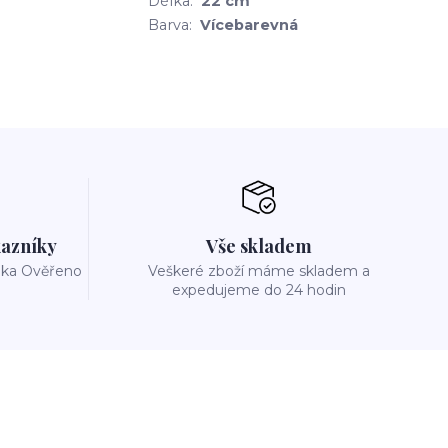
Délka:
22 cm
Barva:
Vícebarevná
azníky
Vše skladem
reka Ověřeno
Veškeré zboží máme skladem a
expedujeme do 24 hodin