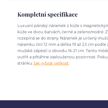
Kompletní specifikace
Luxusní pánský náramek z kůže s magnetickým 
kůže ve dvou barvách, černé a zelenomodré. Zá
rozepíná se do strany. Náramek je určený muž
náramku činí 12 mm a délka 19 až 23 cm podle 
mužské zápěstí o obvodu 16-21 cm. Tento módní
outfit a přitáhne zaslouženou pozornost. Pokud s
stránku
Jak vybrat velikost
.