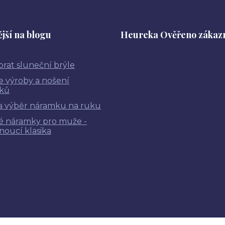
jší na blogu
Heureka Ověřeno zákaz
brat sluneční brýle
ie výroby a nošení
ků
a výběr náramku na ruku
é náramky pro muže -
noucí klasika