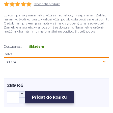
Ohodnotit produkt
Luxusní pánský náramek z kůže s magnetickým zapínáním. Základ
náramku tvoří korpus z kvalitní kůže, po obvodu prošívané bílou nití.
Ozdobným prvkem je samotný zámek, vyrobený z nerezové oceli.
Zámek je magnetický a rozepíná se do strany. Náramek je určený
mužům k formálnímu i neformálnímu outfitu. Š...
celý popis
Dostupnost
Skladem
Délka
289 Kč
Přidat do košíku