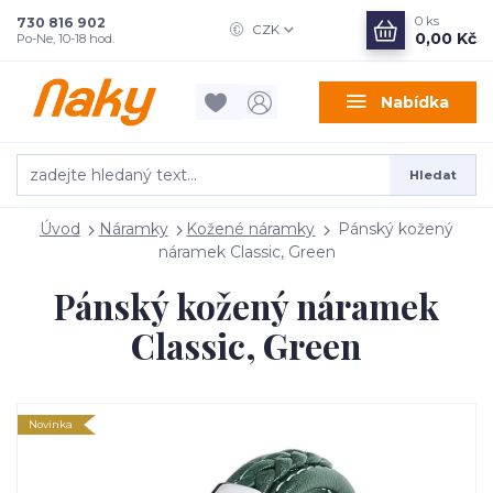
0
ks
730 816 902
CZK
0,00 Kč
Po-Ne, 10-18 hod.
Nabídka
Hledat
Úvod
Náramky
Kožené náramky
Pánský kožený
náramek Classic, Green
Pánský kožený náramek
Classic, Green
Novinka