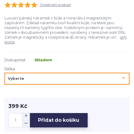
Ohodnotit produkt
Luxusní pánský náramek z kůže a minerálu s magnetickým
zapínáním. Základ náramku tvoří kvalitní kůže, na které jsou
osazeny tři kameny tygřího oka. Ozdobným prvkem je i samotný
zámek v dvoubarevném provedení, vyrobený z nerezové oceli 316L.
Zámek je magnetický a rozepíná se do strany. Náramek je urč...
celý
popis
Dostupnost
Skladem
Délka
399 Kč
Přidat do košíku