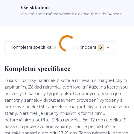
Vše skladem
Veškeré zboží máme skladem a expedujeme do 24 hodin
Kompletní specifikace
Hodnocení
5
Kompletní specifikace
Luxusní pánský náramek z kůže a minerálu s magnetickým
zapínáním. Základ náramku tvoří kvalitní kůže, na které jsou
osazeny tři kameny tygřího oka. Ozdobným prvkem je i
samotný zámek v dvoubarevném provedení, vyrobený z
nerezové oceli 316L. Zámek je magnetický a rozepíná se do
strany. Náramek je určený mužům k formálnímu i
neformálnímu outfitu. Šířka náramku činí 12 mm a délka 19
až 23 cm podle zvolené varianty. Padne perfektně na
mužské zápěstí o obvodu 17-21 cm. Tento náramek je velice