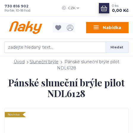
0
ks
730 816 902
CZK
0,00 Kč
Po-Ne, 10-18 hod.
Nabídka
Hledat
Úvod
Sluneční brýle
Pánské sluneční brýle pilot
NDL6128
Pánské sluneční brýle pilot
NDL6128
Novinka