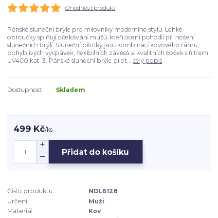
Ohodnotit produkt
Pánské sluneční brýle pro milovníky moderního stylu. Lehké
obroučky splňují očekávání mužů, kteří ocení pohodlí při nošení
slunečních brýlí. Sluneční pilotky jsou kombinací kovového rámu,
pohyblivých vycpávek, flexibilních závěsů a kvalitních čoček s filtrem
UV400 kat. 3. Pánské sluneční brýle pilot...
celý popis
Dostupnost
Skladem
499 Kč
/
ks
Přidat do košíku
Číslo produktu:
NDL6128
Určení:
Muži
Materiál:
Kov