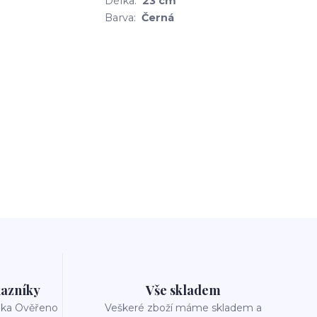
Délka:
23 cm
Barva:
Černá
azníky
Vše skladem
reka Ověřeno
Veškeré zboží máme skladem a