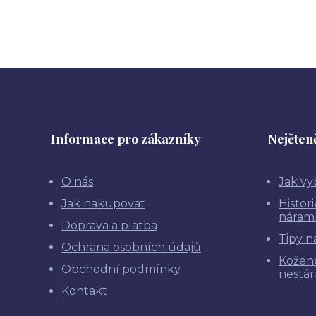
Informace pro zákazníky
Nejčteně
O nás
Jak vy
Jak nakupovat
Histor
náram
Doprava a platba
Tipy n
Ochrana osobních údajů
Kožen
Obchodní podmínky
nestár
Kontakt