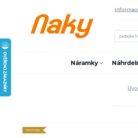
Informac
Náramky
Náhrdel
Úvo
Novinka