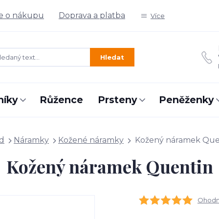
e o nákupu
Doprava a platba
Více
Hledat
níky
Růžence
Prsteny
Peněženky
d
Náramky
Kožené náramky
Kožený náramek Que
Kožený náramek Quentin
Ohodno