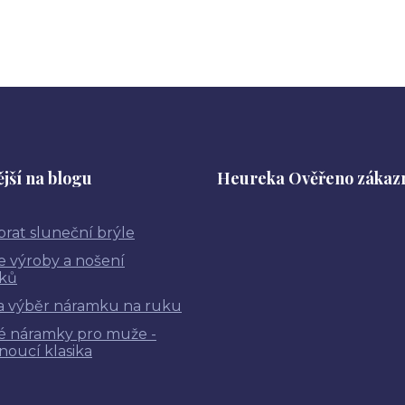
jší na blogu
Heureka Ověřeno zákaz
brat sluneční brýle
ie výroby a nošení
ků
a výběr náramku na ruku
é náramky pro muže -
noucí klasika