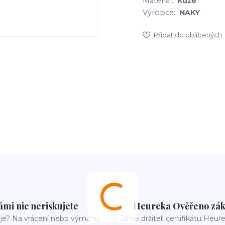
Materiál:
Kůže
Výrobce:
NAKY
Přidat do oblíbených
ámi nic neriskujete
Heureka Ověřeno zák
e? Na vrácení nebo výměnu
Jsme držiteli certifikátu Heu