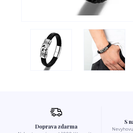
S n
Doprava zdarma
Nevyhovuj