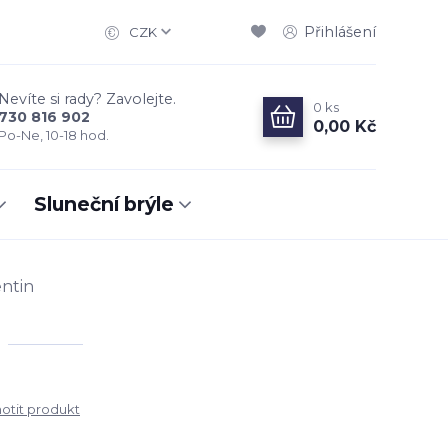
Přihlášení
CZK
Nevíte si rady? Zavolejte.
0
ks
730 816 902
0,00 Kč
Po-Ne, 10-18 hod.
Sluneční brýle
ntin
tit produkt