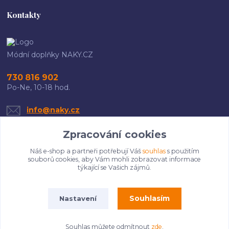
Kontakty
Módní doplňky NAKY.CZ
730 816 902
Po-Ne, 10-18 hod.
info@naky.cz
Zpracování cookies
Náš e-shop a partneři potřebují Váš
souhlas
s použitím
souborů cookies, aby Vám mohli zobrazovat informace
týkající se Vašich zájmů.
Upravit sběr cookies.
Souhlasím
Nastavení
Copyright 2025 Naky.cz. Všechna práva vyhrazena.
Souhlas můžete odmítnout
zde
.