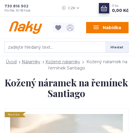
0
ks
730 816 902
CZK
0,00 Kč
Po-Ne, 10-18 hod.
Nabídka
Hledat
Úvod
Náramky
Kožené náramky
Kožený náramek na
řemínek Santiago
Kožený náramek na řemínek
Santiago
Novinka