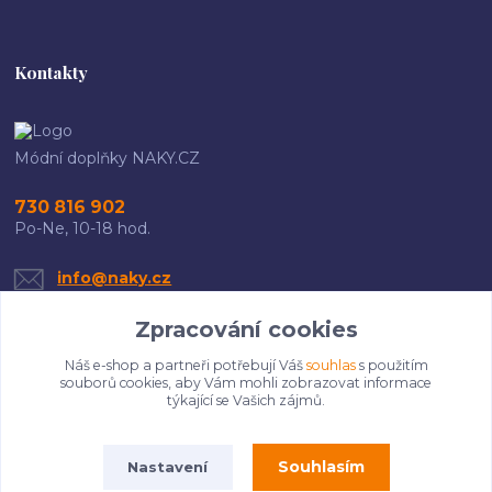
Kontakty
Módní doplňky NAKY.CZ
730 816 902
Po-Ne, 10-18 hod.
info@naky.cz
Zpracování cookies
Náš e-shop a partneři potřebují Váš
souhlas
s použitím
souborů cookies, aby Vám mohli zobrazovat informace
týkající se Vašich zájmů.
Upravit sběr cookies.
Souhlasím
Nastavení