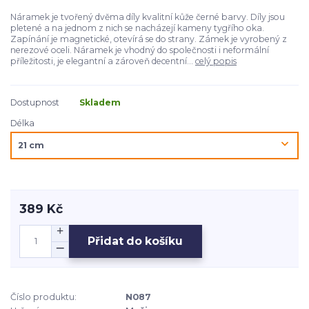
Náramek je tvořený dvěma díly kvalitní kůže černé barvy. Díly jsou
pletené a na jednom z nich se nacházejí kameny tygřího oka.
Zapínání je magnetické, otevírá se do strany. Zámek je vyrobený z
nerezové oceli. Náramek je vhodný do společnosti i neformální
příležitosti, je elegantní a zároveň decentní...
celý popis
Dostupnost
Skladem
Délka
389 Kč
Přidat do košíku
Číslo produktu:
N087