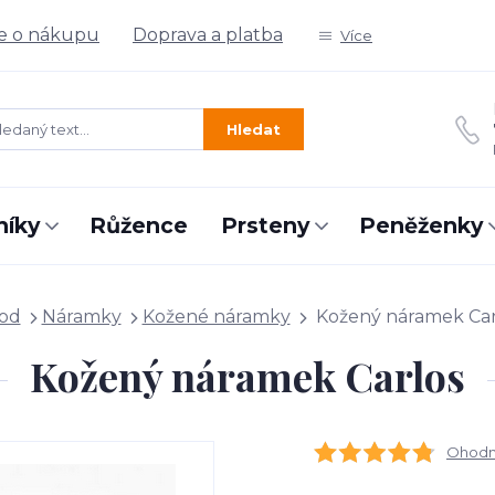
e o nákupu
Doprava a platba
Více
Hledat
níky
Růžence
Prsteny
Peněženky
od
Náramky
Kožené náramky
Kožený náramek Car
Kožený náramek Carlos
Ohodno