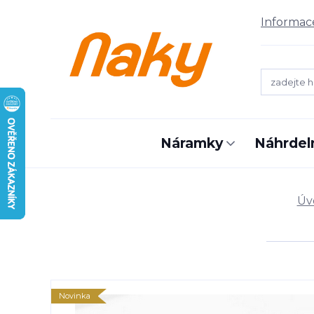
Informac
Náramky
Náhrdel
Úv
Novinka