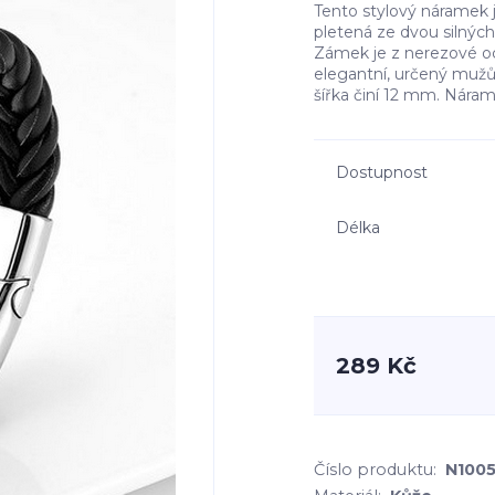
Tento stylový náramek 
pletená ze dvou silný
Zámek je z nerezové oc
elegantní, určený mužům
šířka činí 12 mm. Náram
Dostupnost
Délka
289 Kč
Číslo produktu:
N100