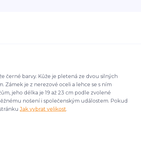
e černé barvy. Kůže je pletená ze dvou silných
Zámek je z nerezové oceli a lehce se s ním
ům, jeho délka je 19 až 23 cm podle zvolené
 k běžnému nošení i společenským událostem. Pokud
a stránku
Jak vybrat velikost
.