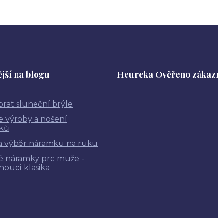
jší na blogu
Heureka Ověřeno zákaz
brat sluneční brýle
ie výroby a nošení
ků
a výběr náramku na ruku
é náramky pro muže -
noucí klasika