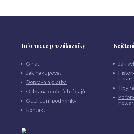
Informace pro zákazníky
Nejčteně
O nás
Jak vy
Jak nakupovat
Histor
náram
Doprava a platba
Tipy n
Ochrana osobních údajů
Kožen
Obchodní podmínky
nestár
Kontakt