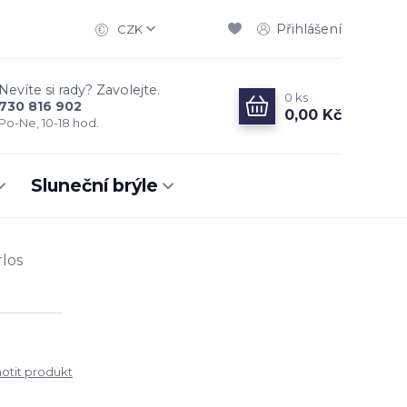
Přihlášení
CZK
Nevíte si rady? Zavolejte.
0
ks
730 816 902
0,00 Kč
Po-Ne, 10-18 hod.
Sluneční brýle
los
tit produkt