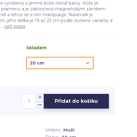
je vyrobený z jemné kůže černé barvy. Kůže je
ch pramenů a je zakončená magnetickým zámkem.
eli a lehce se s ním manipuluje. Náramek je
, jeho délka je 19 až 23 cm podle zvolené varianty a
...
celý popis
Skladem
Přidat do košíku
5
Určení:
Muži