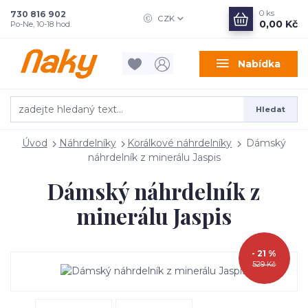
0
ks
730 816 902
CZK
0,00 Kč
Po-Ne, 10-18 hod.
Nabídka
Hledat
Úvod
Náhrdelníky
Korálkové náhrdelníky
Dámský
náhrdelník z minerálu Jaspis
Dámský náhrdelník z
minerálu Jaspis
- 21 %
529 Kč