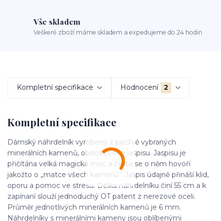
Vše skladem
Veškeré zboží máme skladem a expedujeme do 24 hodin
Kompletní specifikace
Hodnocení
2
Kompletní specifikace
Dámský náhrdelník vyrobený z pečlivě vybraných
minerálních kamenů, obrázkového jaspisu. Jaspisu je
přičítána velká magická moc a často se o něm hovoří
jakožto o „matce všech kamenů“. Jaspis údajně přináší klid,
oporu a pomoc ve stresu. Délka náhrdelníku činí 55 cm a k
zapínaní slouží jednoduchý OT patent z nerezové oceli.
Průměr jednotlivých minerálních kamenů je 6 mm.
Náhrdelníky s minerálními kameny jsou oblíbenými