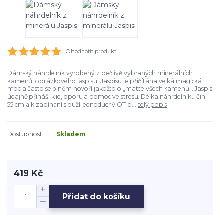
Ohodnotit produkt
Dámský náhrdelník vyrobený z pečlivě vybraných minerálních
kamenů, obrázkového jaspisu. Jaspisu je přičítána velká magická
moc a často se o něm hovoří jakožto o „matce všech kamenů“. Jaspis
údajně přináší klid, oporu a pomoc ve stresu. Délka náhrdelníku činí
55 cm a k zapínaní slouží jednoduchý OT p...
celý popis
Dostupnost
Skladem
419 Kč
Přidat do košíku