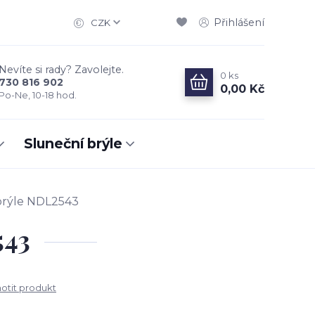
Přihlášení
CZK
Nevíte si rady? Zavolejte.
0
ks
730 816 902
0,00 Kč
Po-Ne, 10-18 hod.
Sluneční brýle
brýle NDL2543
543
tit produkt