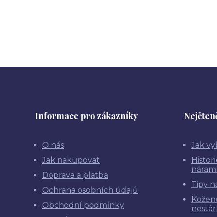
Informace pro zákazníky
Nejčteně
O nás
Jak vy
Jak nakupovat
Histor
náram
Doprava a platba
Tipy n
Ochrana osobních údajů
Kožen
Obchodní podmínky
nestár