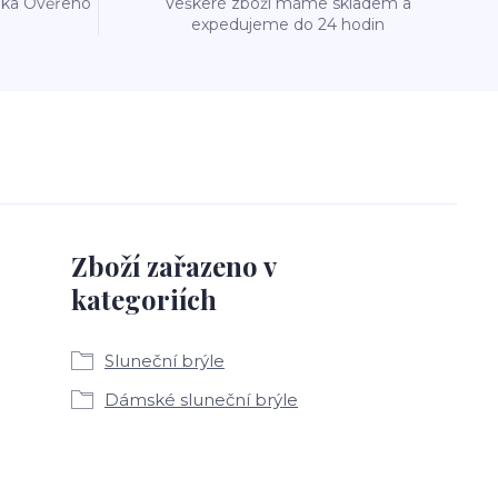
reka Ověřeno
Veškeré zboží máme skladem a
expedujeme do 24 hodin
Zboží zařazeno v
kategoriích
Sluneční brýle
Dámské sluneční brýle