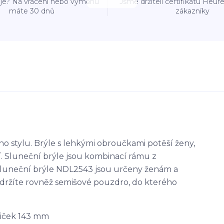
e? Na vrácení nebo výměnu
Jsme držiteli certifikátu Heu
máte 30 dnů
zákazníky
 stylu. Brýle s lehkými obroučkami potěší ženy,
í. Sluneční brýle jsou kombinací rámu z
 Sluneční brýle NDL2543 jsou určeny ženám a
bdržíte rovněž semišové pouzdro, do kterého
žiček 143 mm