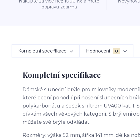
Nakupte za více než 1000 Kč a máte
Nevyhovuj
dopravu zdarma
Kompletní specifikace
Hodnocení
0
Kompletní specifikace
Dámské sluneční brýle pro milovníky moderního
které ocení pohodlí při nošení slunečních brýl
polykarbonátu a čoček s filtrem UV400 kat. 1.
dívkám všech věkových kategorií. S brýlemi o
můžete své brýle odkládat.
Rozměry: výška 52 mm, šířka 141 mm, délka no