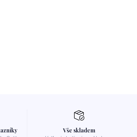
azníky
Vše skladem