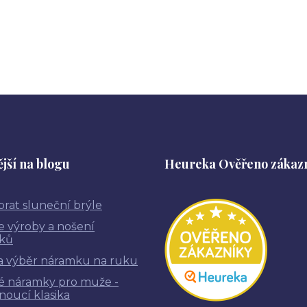
jší na blogu
Heureka Ověřeno zákaz
brat sluneční brýle
ie výroby a nošení
ků
a výběr náramku na ruku
é náramky pro muže -
noucí klasika