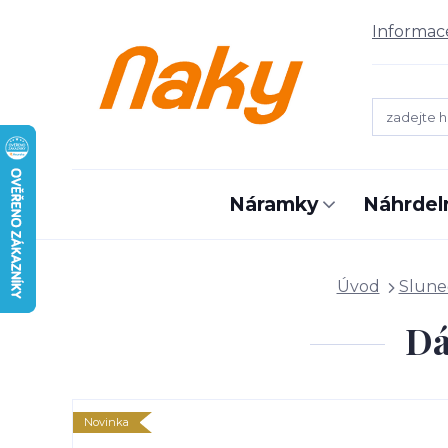
Informac
Náramky
Náhrdel
Úvod
Slune
Dá
Novinka