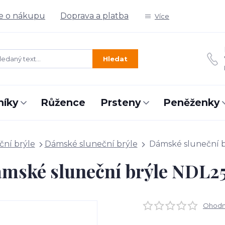
e o nákupu
Doprava a platba
Více
Hledat
níky
Růžence
Prsteny
Peněženky
ční brýle
Dámské sluneční brýle
Dámské sluneční 
mské sluneční brýle NDL2
Ohodno