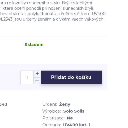
pro milovníky moderního stylu. Brýle s lehkými
které ocení pohodlí při nošení slunečních brýlí.
mbinací rámu z polykarbonátu a čoček s filtrem UV400
 NDL2543 jsou určeny ženám a dívkám všech věkových
Skladem
Přidat do košíku
543
Určení:
Ženy
Výrobce:
Solo Solis
Polarizace:
Ne
Ochrana:
UV400 kat. 1