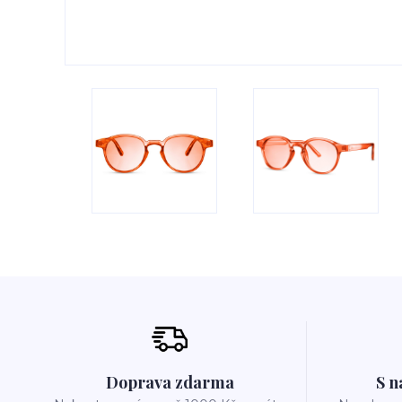
Doprava zdarma
S n