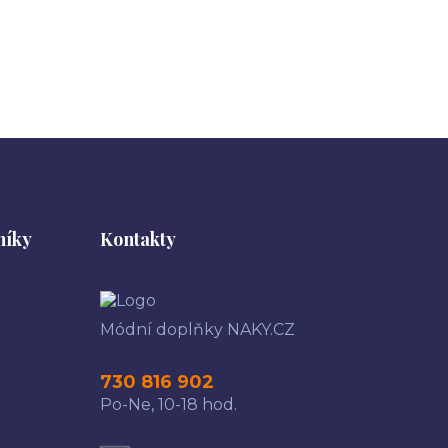
níky
Kontakty
Módní doplňky NAKY.CZ
730 816 902
Po-Ne, 10-18 hod.