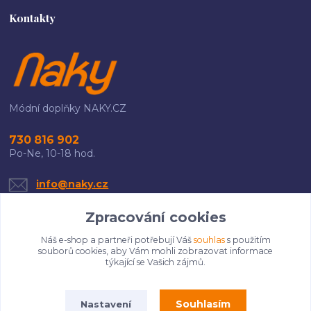
Kontakty
Módní doplňky NAKY.CZ
730 816 902
Po-Ne, 10-18 hod.
info@naky.cz
Zpracování cookies
Náš e-shop a partneři potřebují Váš
souhlas
s použitím
souborů cookies, aby Vám mohli zobrazovat informace
týkající se Vašich zájmů.
Upravit sběr cookies.
Souhlasím
Nastavení