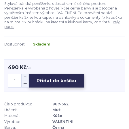
Stylová pánská peněženka s dostatkem úložného prostoru.
Peněženka je vyrobena z hovězí kůže černé barvy a je ozdobena
vyraženým jménem výrobce - VALENTINI. Po rozevření nabízí
peněženka 2x velkou kapsu na bankovky a dokumenty, 1x kapsičku
na mince, 9x přihrádku na kreditní a klubové karty, 2x přihrá...
celý
popis
Dostupnost
Skladem
490 Kč
/
ks
Přidat do košíku
Číslo produktu:
987-562
Určení:
Muži
Materiál:
Kůže
Výrobce:
VALENTINI
Barva:
Černá