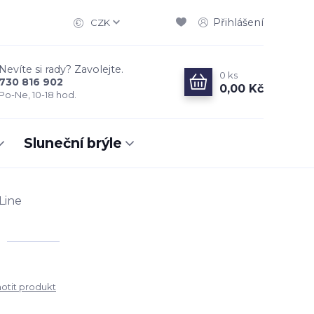
Přihlášení
CZK
Nevíte si rady? Zavolejte.
0
ks
730 816 902
0,00 Kč
Po-Ne, 10-18 hod.
Sluneční brýle
Line
tit produkt