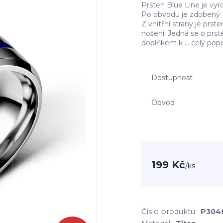
Prsten Blue Line je vyr
Po obvodu je zdobený t
Z vnitřní strany je prst
nošení. Jedná se o pr
doplňkem k ...
celý popi
Dostupnost
Obvod
199 Kč
/
ks
Číslo produktu:
P304