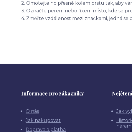
2. Omotejte ho přesně kolem prstu tak, aby vá
3. Označte perem nebo fixem místo, kde se pr
4. Změřte vzdálenost mezi značkami, jedná se 
Informace pro zákazníky
Nejčteně
O nás
Jak vy
Jak nakupovat
Histor
náram
Doprava a platba