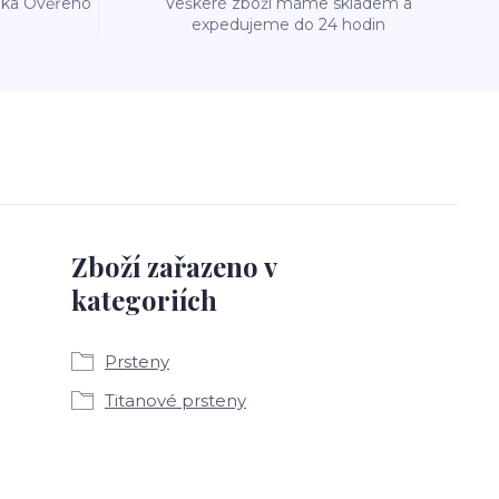
reka Ověřeno
Veškeré zboží máme skladem a
expedujeme do 24 hodin
Zboží zařazeno v
kategoriích
Prsteny
Titanové prsteny