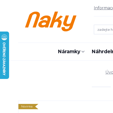
Informac
Náramky
Náhrdel
Úv
Novinka