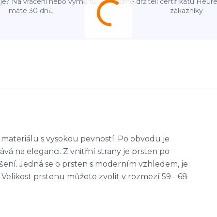
e? Na vrácení nebo výměnu
Jsme držiteli certifikátu Heu
máte 30 dnů
zákazníky
 materiálu s vysokou pevností. Po obvodu je
 na eleganci. Z vnitřní strany je prsten po
ošení. Jedná se o prsten s moderním vzhledem, je
likost prstenu můžete zvolit v rozmezí 59 - 68