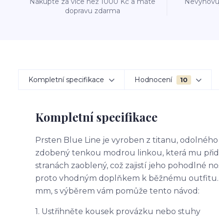
Nakupte za více než 1000 Kč a máte
Nevyhovuj
dopravu zdarma
Kompletní specifikace
Hodnocení
10
Kompletní specifikace
Prsten Blue Line je vyroben z titanu, odolného
zdobený tenkou modrou linkou, která mu přidává
stranách zaoblený, což zajistí jeho pohodlné n
proto vhodným doplňkem k běžnému outfitu. Ve
mm, s výběrem vám pomůže tento návod:
1. Ustřihněte kousek provázku nebo stuhy