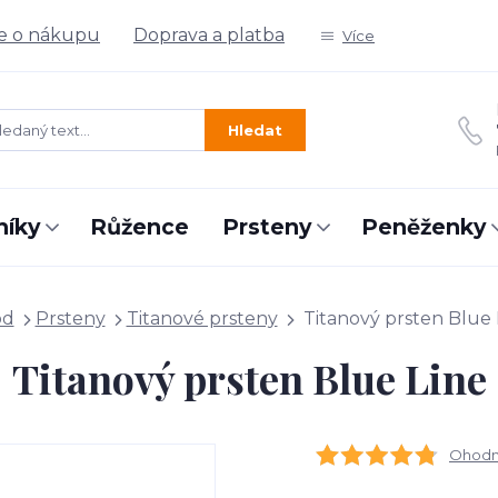
e o nákupu
Doprava a platba
Více
Hledat
níky
Růžence
Prsteny
Peněženky
od
Prsteny
Titanové prsteny
Titanový prsten Blue 
Titanový prsten Blue Line
Ohodno