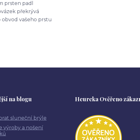
m prsten padl
ovázek překrývá
o obvod vašeho prstu
jší na blogu
Heureka Ověřeno zákaz
brat sluneční brýle
ie výroby a nošení
ků