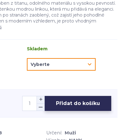
oben z titanu, odolného materiálu s vysokou pevností.
enkou modrou linkou, která mu přidává na eleganci.
en po stranách zaoblený, což zajistí jeho pohodlné
sten s moderním vzhledem, je proto vhodným
s
Skladem
Přidat do košíku
8
Určení:
Muži