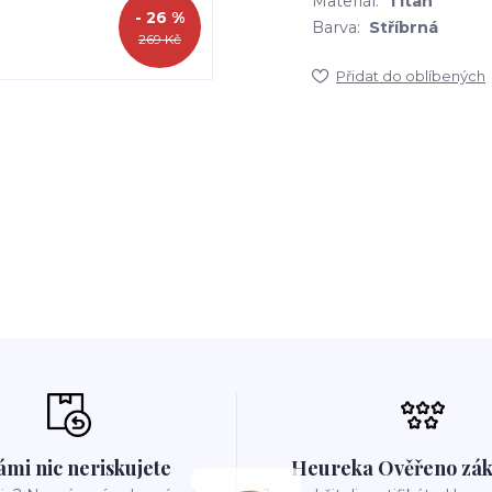
Materiál:
Titan
- 26 %
Barva:
Stříbrná
269 Kč
Přidat do oblíbených
ámi nic neriskujete
Heureka Ověřeno zák