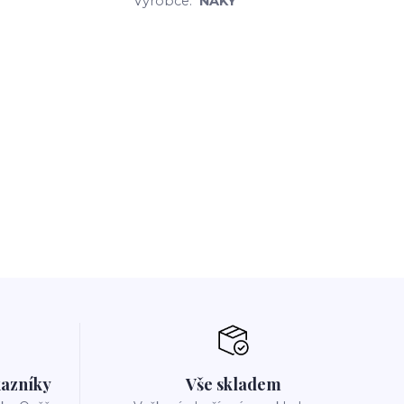
Výrobce:
NAKY
azníky
Vše skladem