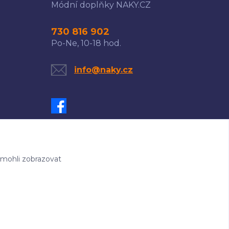
Módní doplňky NAKY.CZ
730 816 902
Po-Ne, 10-18 hod.
info@naky.cz
 mohli zobrazovat
-rychle.cz