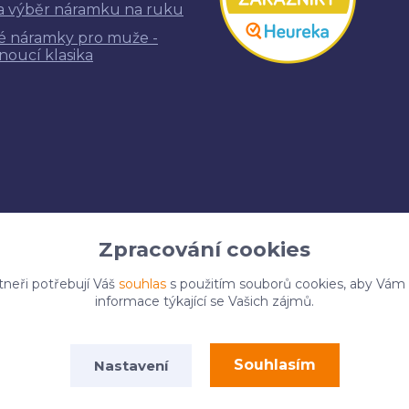
a výběr náramku na ruku
é náramky pro muže -
noucí klasika
Zpracování cookies
tneři potřebují Váš
souhlas
s použitím souborů cookies, aby Vám
informace týkající se Vašich zájmů.
Upravit sběr cookies.
Souhlasím
Nastavení
 2025 Naky.cz. Všechna práva vyhrazena.
Vytvořeno na
Eshop