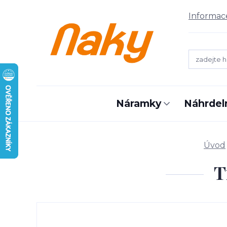
Informac
Náramky
Náhrdel
Úvod
T