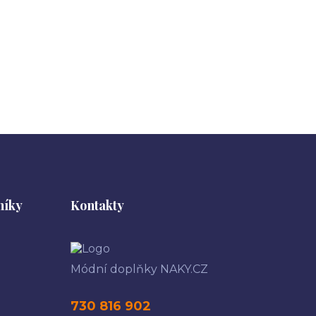
níky
Kontakty
Módní doplňky NAKY.CZ
730 816 902