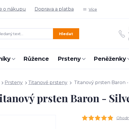
e o nákupu
Doprava a platba
Více
Hledat
níky
Růžence
Prsteny
Peněženky
Prsteny
Titanové prsteny
Titanový prsten Baron - 
itanový prsten Baron - Silv
Ohodno