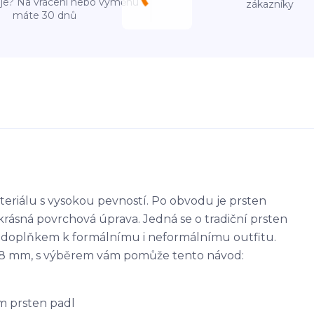
e? Na vrácení nebo výměnu
zákazníky
máte 30 dnů
teriálu s vysokou pevností. Po obvodu je prsten
rásná povrchová úprava. Jedná se o tradiční prsten
 doplňkem k formálnímu i neformálnímu outfitu.
- 68 mm, s výběrem vám pomůže tento návod:
m prsten padl