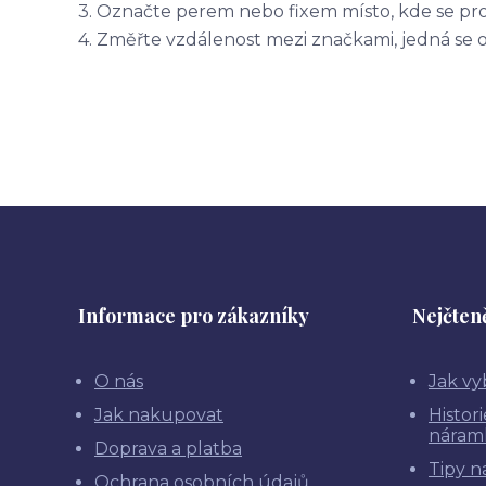
3. Označte perem nebo fixem místo, kde se pr
4. Změřte vzdálenost mezi značkami, jedná se 
Informace pro zákazníky
Nejčteně
O nás
Jak vy
Jak nakupovat
Histor
náram
Doprava a platba
Tipy n
Ochrana osobních údajů