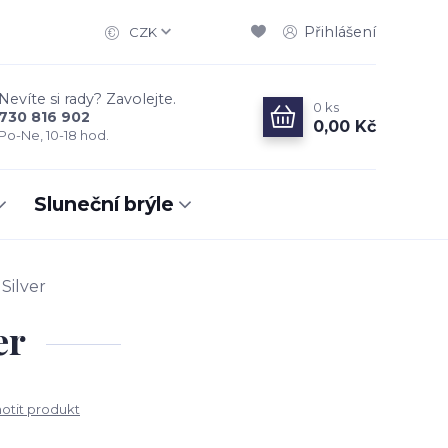
Přihlášení
CZK
Nevíte si rady? Zavolejte.
0
ks
730 816 902
0,00 Kč
Po-Ne, 10-18 hod.
Sluneční brýle
Silver
er
tit produkt