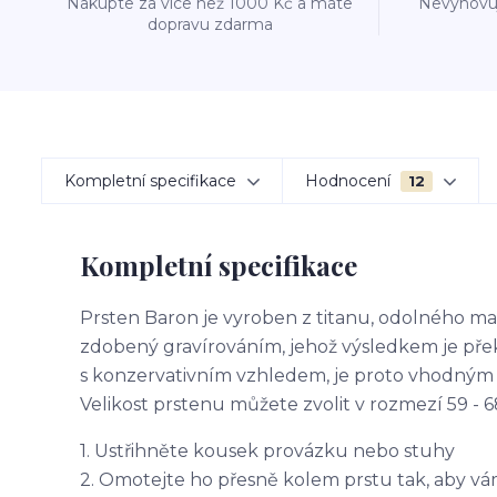
Nakupte za více než 1000 Kč a máte
Nevyhovuj
dopravu zdarma
Kompletní specifikace
Hodnocení
12
Kompletní specifikace
Prsten Baron je vyroben z titanu, odolného ma
zdobený gravírováním, jehož výsledkem je přek
s konzervativním vzhledem, je proto vhodným
Velikost prstenu můžete zvolit v rozmezí 59 
1. Ustřihněte kousek provázku nebo stuhy
2. Omotejte ho přesně kolem prstu tak, aby vá