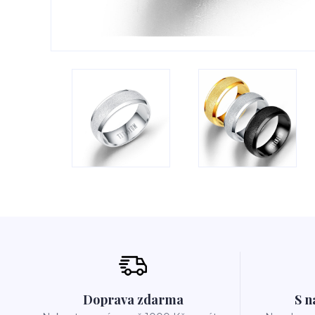
Doprava zdarma
S n