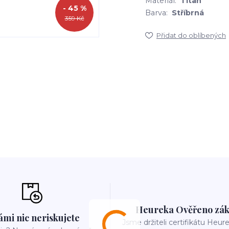
Materiál:
Titan
- 45 %
Barva:
Stříbrná
359 Kč
Přidat do oblíbených
Heureka Ověřeno zák
ámi nic neriskujete
Jsme držiteli certifikátu Heu