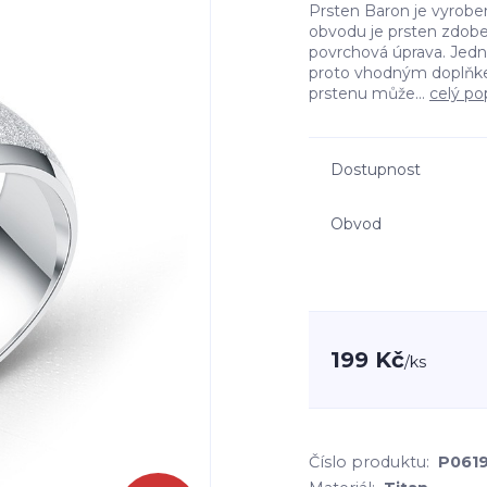
Prsten Baron je vyroben
obvodu je prsten zdobe
povrchová úprava. Jedná
proto vhodným doplňkem
prstenu může...
celý po
Dostupnost
Obvod
199 Kč
/
ks
Číslo produktu:
P061