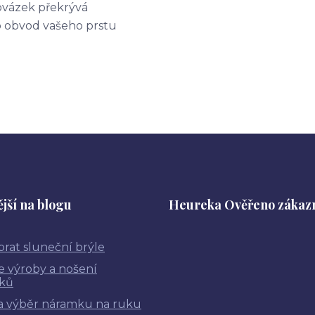
ovázek překrývá
o obvod vašeho prstu
jší na blogu
Heureka Ověřeno zákaz
brat sluneční brýle
ie výroby a nošení
ků
a výběr náramku na ruku