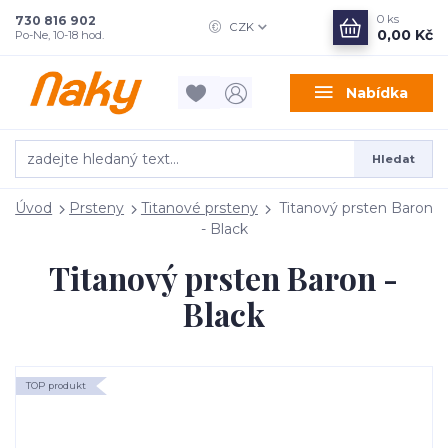
0
ks
730 816 902
CZK
0,00 Kč
Po-Ne, 10-18 hod.
Nabídka
Hledat
Úvod
Prsteny
Titanové prsteny
Titanový prsten Baron
- Black
Titanový prsten Baron -
Black
TOP produkt