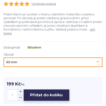
Ohodnotit produkt
Prsten Baron je vyroben z titanu, odolného materiálu s vysokou
pevností. Po obvodu je prsten zdobený gravírováním, jehož
výsledkem je překrásná povrchová úprava. Jedná se o tradiční prsten
s konzervativním vzhledem, je proto vhodným doplňkem k
formálnímu i neformálnímu outfitu. Velikost prstenu může...
celý
popis
Dostupnost
Skladem
Obvod
199 Kč
/
ks
Přidat do košíku