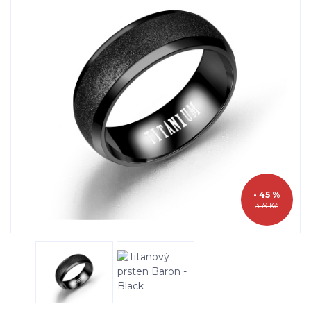
- 45 %
359 Kč