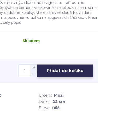
 8 mm silných kamenů magnezitu - přírodního
vlečených na černém voskovaném motouzu. Ten má na
 ozdobné korálky, které zároveň slouží k ovládání
u, posuvnému uzlíku na spojovacích šňůrkách. Mezi
..
celý popis
Skladem
Přidat do košíku
0
Určení:
Muži
Délka:
22 cm
Barva:
Bílá