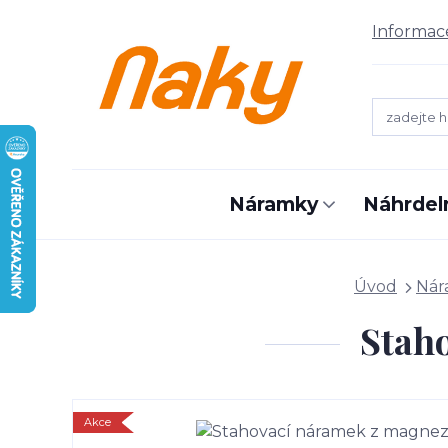
Informac
Náramky
Náhrdel
Úvod
Nár
Stah
Akce