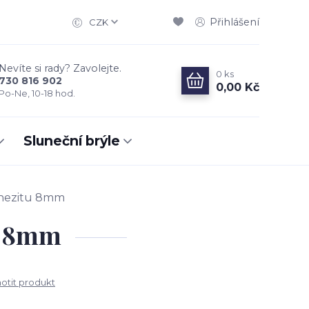
Přihlášení
CZK
Nevíte si rady? Zavolejte.
0
ks
730 816 902
0,00 Kč
Po-Ne, 10-18 hod.
Sluneční brýle
gnezitu 8mm
u 8mm
tit produkt