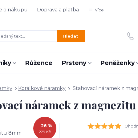
e o nákupu
Doprava a platba
Více
Hledat
níky
Růžence
Prsteny
Peněženky
amky
Korálkové náramky
Stahovací náramek z ma
ovací náramek z magnezit
- 26 %
Ohodno
229 Kč