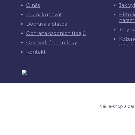
O nás
Jak vy
Jak nakupovat
Histor
náram
Doprava a platba
Tipy n
Ochrana osobních údajů
Kožen
Obchodní podmínky
nestár
Kontakt
Náš e-shop a par