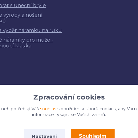
brat sluneční brýle
ie výroby a nošení
ků
a výběr náramku na ruku
é náramky pro muže -
noucí klasika
Zpracování cookies
tneři potřebují Váš
souhlas
s použitím souborů cookies, aby Vám
informace týkající se Vašich zájmů.
Upravit sběr cookies.
Souhlasím
Nastavení