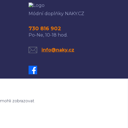
Módní doplňky NAKY.CZ
730 816 902
Po-Ne, 10-18 hod.
info@naky.cz
 mohli zobrazovat