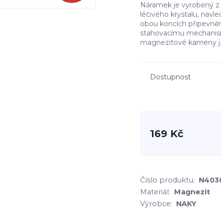
Náramek je vyrobený z
léčivého krystalu, na
obou koncích připevněny
stahovacímu mechanism
magnezitové kameny j.
Dostupnost
169 Kč
Číslo produktu:
N403
Materiál:
Magnezit
Výrobce:
NAKY