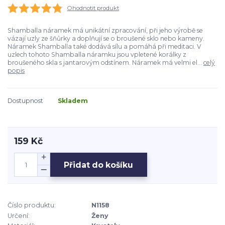
Ohodnotit produkt
Shamballa náramek má unikátní zpracování, při jeho výrobě se
vázají uzly ze šňůrky a doplňují se o broušené sklo nebo kameny.
Náramek Shamballa také dodává sílu a pomáhá při meditaci. V
uzlech tohoto Shamballa náramku jsou vpletené korálky z
broušeného skla s jantarovým odstínem. Náramek má velmi el...
celý
popis
Dostupnost
Skladem
159 Kč
Přidat do košíku
Číslo produktu:
N1158
Určení:
Ženy