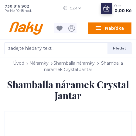
0
ks
730 816 902
CZK
0,00 Kč
Po-Ne, 10-18 hod.
Nabídka
Hledat
Úvod
Náramky
Shamballa náramky
Shamballa
náramek Crystal Jantar
Shamballa náramek Crystal
Jantar