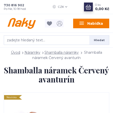
0
ks
730 816 902
CZK
0,00 Kč
Po-Ne, 10-18 hod.
Nabídka
Hledat
Úvod
Náramky
Shamballa náramky
Shamballa
náramek Červený avanturín
Shamballa náramek Červený
avanturín
Novinka