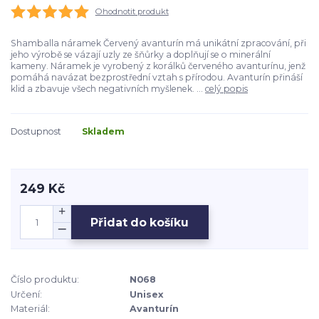
Ohodnotit produkt
Shamballa náramek Červený avanturín má unikátní zpracování, při
jeho výrobě se vázají uzly ze šňůrky a doplňují se o minerální
kameny. Náramek je vyrobený z korálků červeného avanturínu, jenž
pomáhá navázat bezprostřední vztah s přírodou. Avanturín přináší
klid a zbavuje všech negativních myšlenek. ...
celý popis
Dostupnost
Skladem
249 Kč
Přidat do košíku
Číslo produktu:
N068
Určení:
Unisex
Materiál:
Avanturín