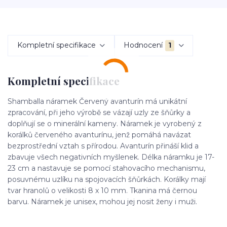
Kompletní specifikace
Hodnocení
1
Kompletní specifikace
Shamballa náramek Červený avanturín má unikátní
zpracování, při jeho výrobě se vázají uzly ze šňůrky a
doplňují se o minerální kameny. Náramek je vyrobený z
korálků červeného avanturínu, jenž pomáhá navázat
bezprostřední vztah s přírodou. Avanturín přináší klid a
zbavuje všech negativních myšlenek. Délka náramku je 17-
23 cm a nastavuje se pomocí stahovacího mechanismu,
posuvnému uzlíku na spojovacích šňůrkách. Korálky mají
tvar hranolů o velikosti 8 x 10 mm. Tkanina má černou
barvu. Náramek je unisex, mohou jej nosit ženy i muži.