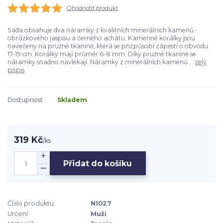
Ohodnotit produkt
Sada obsahuje dva náramky z kvalitních minerálních kamenů -
obrázkového jaspisu a černého achátu. Kamenné korálky jsou
navečeny na pružné tkanině, která se přizpůsobí zápěstí o obvodu
17-19 cm. Korálky mají průměr 6-8 mm. Díky pružné tkanině se
náramky snadno navlékají. Náramky z minerálních kamenů ...
celý
popis
Dostupnost
Skladem
319 Kč
/
ks
Přidat do košíku
Číslo produktu:
N1027
Určení:
Muži