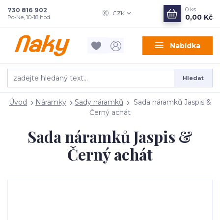
0
ks
730 816 902
CZK
0,00 Kč
Po-Ne, 10-18 hod.
Nabídka
Hledat
Úvod
Náramky
Sady náramků
Sada náramků Jaspis &
Černý achát
Sada náramků Jaspis &
Černý achát