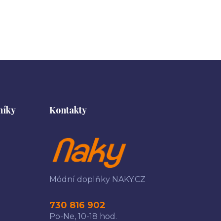
níky
Kontakty
Módní doplňky NAKY.CZ
730 816 902
Po-Ne, 10-18 hod.