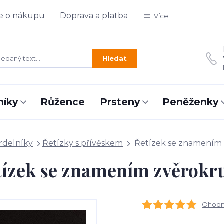
e o nákupu
Doprava a platba
Více
Hledat
níky
Růžence
Prsteny
Peněženky
rdelníky
Řetízky s přívěskem
Řetízek se znamením
tízek se znamením zvěrokr
Ohodno