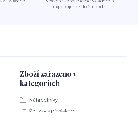
reka Ověřeno
Veškeré zboží máme skladem a
expedujeme do 24 hodin
Zboží zařazeno v
kategoriích
Náhrdelníky
Řetízky s přívěskem