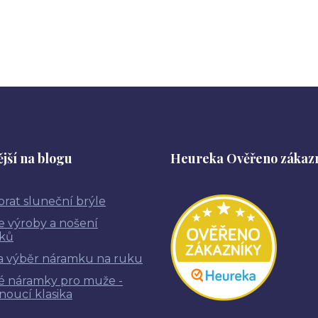
jší na blogu
Heureka Ověřeno zákaz
brat sluneční brýle
ie výroby a nošení
ků
a výběr náramku na ruku
é náramky pro muže -
noucí klasika