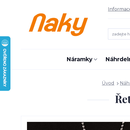
Informac
Náramky
Náhrdel
Úvod
Náh
Ře