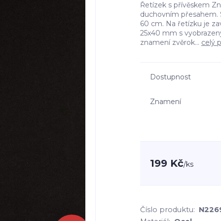
Řetízek s přívěskem Z
duchovním přesahem. S
60 cm. Na řetízku je za
25x40 mm s vyobrazený
znamení zvěrok...
celý 
Dostupnost
Znamení
199 Kč
/
ks
Číslo produktu:
N226