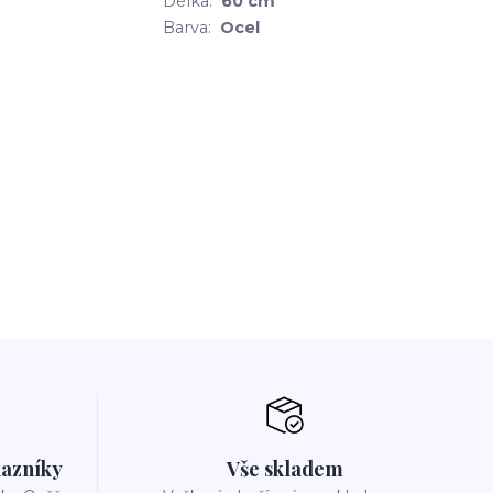
Délka:
60 cm
Barva:
Ocel
azníky
Vše skladem