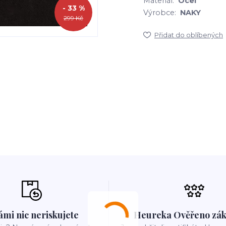
Materiál:
Ocel
- 33 %
Výrobce:
NAKY
299 Kč
Přidat do oblíbených
ámi nic neriskujete
Heureka Ověřeno zák