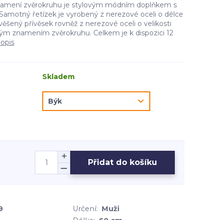
namení zvěrokruhu je stylovým módním doplňkem s
amotný řetízek je vyrobený z nerezové oceli o délce
věšený přívěsek rovněž z nerezové oceli o velikosti
m znamením zvěrokruhu. Celkem je k dispozici 12
popis
Skladem
Přidat do košíku
9
Určení:
Muži