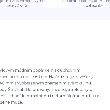
e? Na vrácení nebo výměnu
Jsme držiteli certifikátu Heu
máte 30 dnů
zákazníky
 stylovým módním doplňkem s duchovním
ové oceli o délce 60 cm. Na řetízku je zavěšený
 25x40 mm s vyobrazeným znamením zvěrokruhu.
y Štír, Rak, Beran, Váhy, Blíženci, Střelec, Býk,
ízek se hodí k formálnímu i neformálnímu outfitu a
ožené muže.