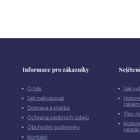
Informace pro zákazníky
Nejčteně
O nás
Jak vy
Jak nakupovat
Histor
náram
Doprava a platba
Tipy n
Ochrana osobních údajů
Kožen
Obchodní podmínky
nestár
Kontakt