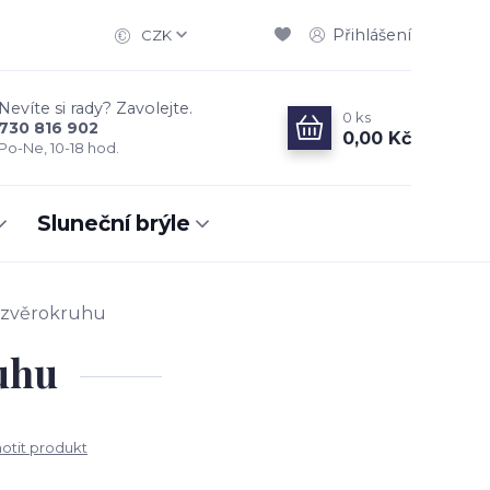
Přihlášení
CZK
Nevíte si rady? Zavolejte.
0
ks
730 816 902
0,00 Kč
Po-Ne, 10-18 hod.
Sluneční brýle
 zvěrokruhu
uhu
tit produkt