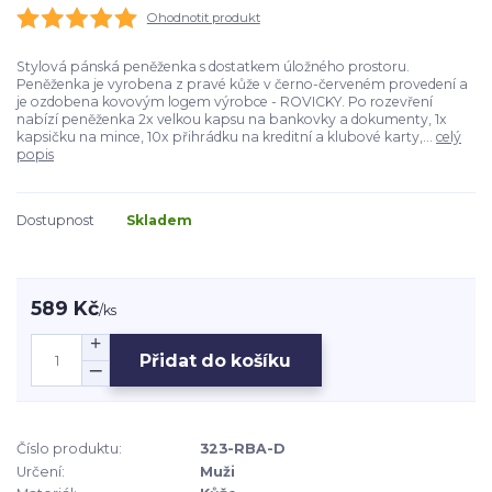
Ohodnotit produkt
Stylová pánská peněženka s dostatkem úložného prostoru.
Peněženka je vyrobena z pravé kůže v černo-červeném provedení a
je ozdobena kovovým logem výrobce - ROVICKY. Po rozevření
nabízí peněženka 2x velkou kapsu na bankovky a dokumenty, 1x
kapsičku na mince, 10x přihrádku na kreditní a klubové karty,...
celý
popis
Dostupnost
Skladem
589 Kč
/
ks
Přidat do košíku
Číslo produktu:
323-RBA-D
Určení:
Muži