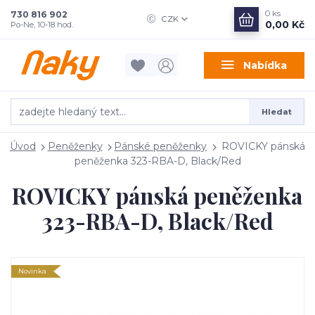
0
ks
730 816 902
CZK
0,00 Kč
Po-Ne, 10-18 hod.
Nabídka
Hledat
Úvod
Peněženky
Pánské peněženky
ROVICKY pánská
peněženka 323-RBA-D, Black/Red
ROVICKY pánská peněženka
323-RBA-D, Black/Red
Novinka