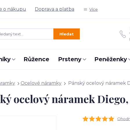
e o nákupu
Doprava a platba
Více
Hledat
níky
Růžence
Prsteny
Peněženky
áramky
Ocelové náramky
Pánský ocelový náramek D
ký ocelový náramek Diego,
Ohodno