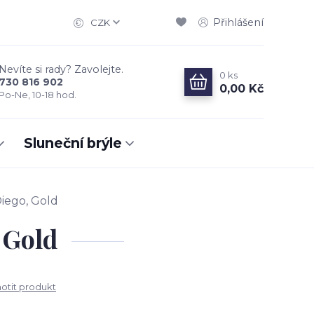
Přihlášení
CZK
Nevíte si rady? Zavolejte.
0
ks
730 816 902
0,00 Kč
Po-Ne, 10-18 hod.
Sluneční brýle
iego, Gold
 Gold
tit produkt