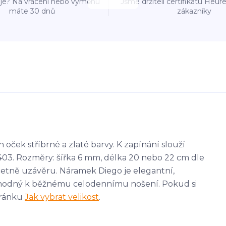
e? Na vrácení nebo výměnu
Jsme držiteli certifikátu Heu
máte 30 dnů
zákazníky
oček stříbrné a zlaté barvy. K zapínání slouží
403. Rozměry: šířka 6 mm, délka 20 nebo 22 cm dle
četně uzávěru. Náramek Diego je elegantní,
hodný k běžnému celodennímu nošení. Pokud si
stránku
Jak vybrat velikost
.