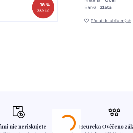
Materiál:
Ocel
- 18 %
Barva:
Zlatá
389 Kč
Přidat do oblíbených
ámi nic neriskujete
Heureka Ověřeno zák