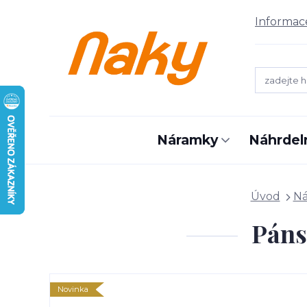
Informac
Náramky
Náhrdel
Úvod
N
Páns
Novinka