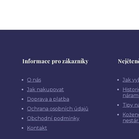
Informace pro zákazníky
Nejčteně
O nás
Jak vy
Jak nakupovat
Histor
náram
Doprava a platba
Tipy n
Ochrana osobních údajů
Kožen
Obchodní podmínky
nestár
Kontakt