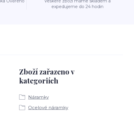
reka Ověřeno
Veškeré zboží máme skladem a
expedujeme do 24 hodin
Zboží zařazeno v
kategoriích
Náramky
Ocelové náramky