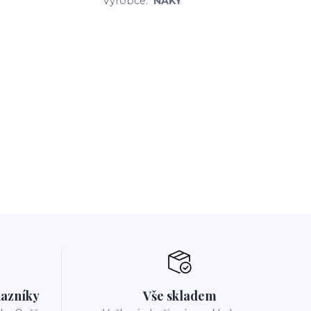
Výrobce:
NAKY
azníky
Vše skladem