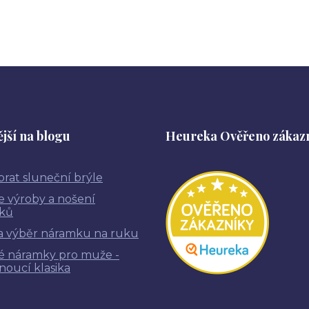
jší na blogu
Heureka Ověřeno zákaz
brat sluneční brýle
ie výroby a nošení
ků
a výběr náramku na ruku
é náramky pro muže -
noucí klasika