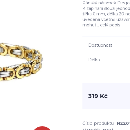
Pánský náramek Diego j
K zapínání slouží jedno
šířka 6 mm, délka 20 n
uvedena včetně uzávěru
mohut...
celý popis
Dostupnost
Délka
319 Kč
Číslo produktu:
N220