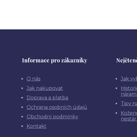
Informace pro zákazníky
Nejčteně
O nás
Jak vy
Jak nakupovat
Histor
náram
Doprava a platba
Tipy n
Ochrana osobních údajů
Kožen
Obchodní podmínky
nestár
Kontakt