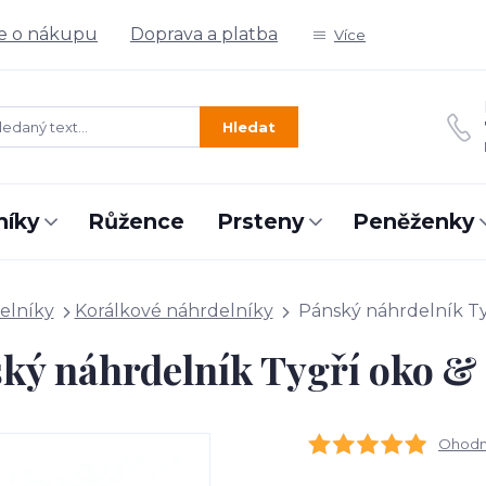
e o nákupu
Doprava a platba
Více
Hledat
níky
Růžence
Prsteny
Peněženky
elníky
Korálkové náhrdelníky
Pánský náhrdelník Ty
ký náhrdelník Tygří oko &
Ohodno