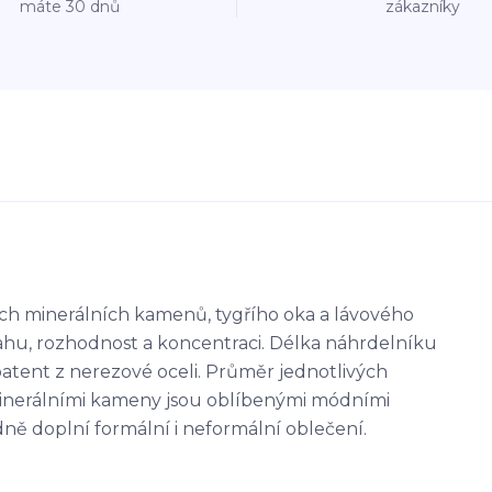
máte 30 dnů
zákazníky
ch minerálních kamenů, tygřího oka a lávového
dvahu, rozhodnost a koncentraci. Délka náhrdelníku
patent z nerezové oceli. Průměr jednotlivých
inerálními kameny jsou oblíbenými módními
ně doplní formální i neformální oblečení.