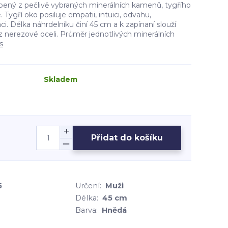
bený z pečlivě vybraných minerálních kamenů, tygřího
Tygří oko posiluje empatii, intuici, odvahu,
i. Délka náhrdelníku činí 45 cm a k zapínaní slouží
 nerezové oceli. Průměr jednotlivých minerálních
s
Skladem
Přidat do košíku
5
Určení:
Muži
Délka:
45 cm
Barva:
Hnědá