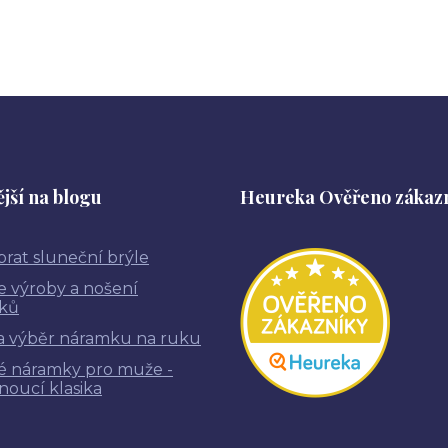
jší na blogu
Heureka Ověřeno zákaz
brat sluneční brýle
ie výroby a nošení
ků
a výběr náramku na ruku
é náramky pro muže -
noucí klasika