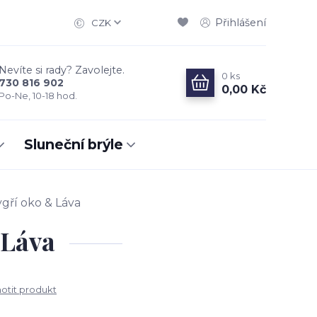
Přihlášení
CZK
Nevíte si rady? Zavolejte.
0
ks
730 816 902
0,00 Kč
Po-Ne, 10-18 hod.
Sluneční brýle
gří oko & Láva
 Láva
tit produkt