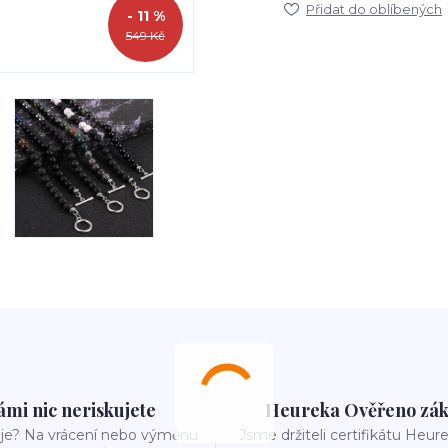
Přidat do oblíbených
- 11 %
549 Kč
ámi nic neriskujete
Heureka Ověřeno zák
e? Na vrácení nebo výměnu
Jsme držiteli certifikátu Heu