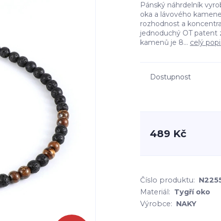
Pánský náhrdelník vyro
oka a lávového kamene. 
rozhodnost a koncentrac
jednoduchý OT patent z
kamenů je 8...
celý popi
Dostupnost
489 Kč
Číslo produktu:
N225
Materiál:
Tygří oko
Výrobce:
NAKY