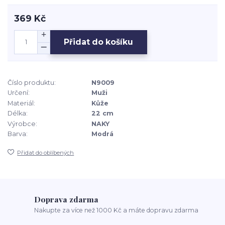
369 Kč
Přidat do košíku
Číslo produktu:
N9009
Určení:
Muži
Materiál:
Kůže
Délka:
22 cm
Výrobce:
NAKY
Barva:
Modrá
Přidat do oblíbených
Doprava zdarma
Nakupte za více než 1000 Kč a máte dopravu zdarma