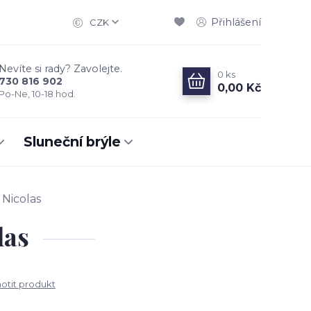
Přihlášení
CZK
Nevíte si rady? Zavolejte.
0
ks
730 816 902
0,00 Kč
Po-Ne, 10-18 hod.
Sluneční brýle
Nicolas
las
tit produkt