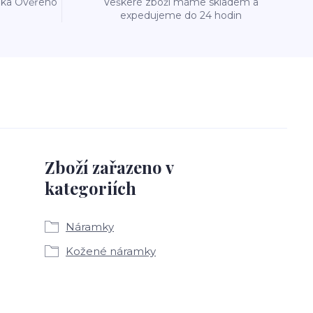
reka Ověřeno
Veškeré zboží máme skladem a
expedujeme do 24 hodin
Zboží zařazeno v
kategoriích
Náramky
Kožené náramky