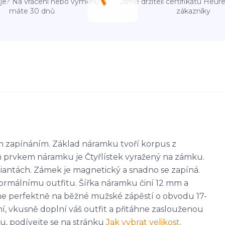
e? Na vrácení nebo výměnu
Jsme držiteli certifikátu Heu
máte 30 dnů
zákazníky
 zapínáním. Základ náramku tvoří korpus z
 prvkem náramku je Čtyřlístek vyražený na zámku.
iantách. Zámek je magnetický a snadno se zapíná.
rmálnímu outfitu. Šířka náramku činí 12 mm a
dne perfektně na běžné mužské zápěstí o obvodu 17-
í, vkusně doplní váš outfit a přitáhne zaslouženou
ku, podívejte se na stránku
Jak vybrat velikost
.