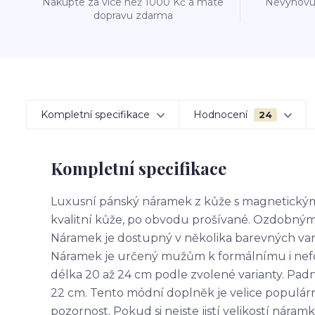
Nakupte za více než 1000 Kč a máte
Nevyhovuj
dopravu zdarma
Kompletní specifikace
Hodnocení
24
Kompletní specifikace
Luxusní pánský náramek z kůže s magnetickým
kvalitní kůže, po obvodu prošívané. Ozdobným
Náramek je dostupný v několika barevných var
Náramek je určený mužům k formálnímu i nefo
délka 20 až 24 cm podle zvolené varianty. Pa
22 cm. Tento módní doplněk je velice populárn
pozornost. Pokud si nejste jistí velikostí náram