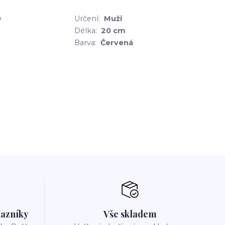
0
Určení:
Muži
Délka:
20 cm
Barva:
Červená
azníky
Vše skladem