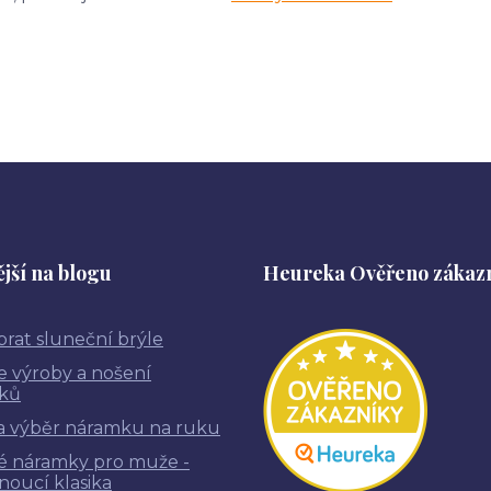
jší na blogu
Heureka Ověřeno zákaz
brat sluneční brýle
ie výroby a nošení
ků
a výběr náramku na ruku
é náramky pro muže -
noucí klasika