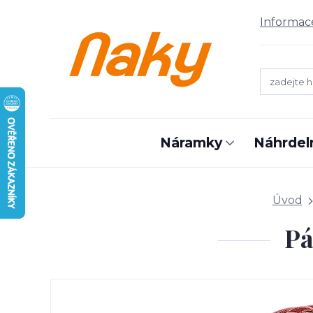
Informac
Náramky
Náhrdel
Úvod
Pá