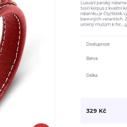
Luxusní pánský nárame
tvoří korpus z kvalitn
náramku je Čtyřlístek 
barevných variantách. 
určený mužům k for...
c
Dostupnost
Barva
Délka
329 Kč