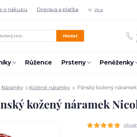
e o nákupu
Doprava a platba
Více
Hledat
níky
Růžence
Prsteny
Peněženky
Náramky
Kožené náramky
Pánský kožený náramek 
nský kožený náramek Nico
Ohodno