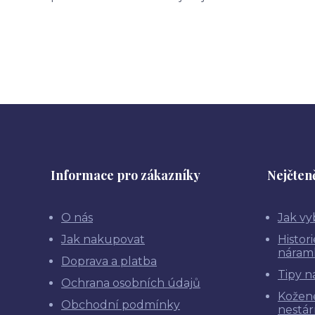
Informace pro zákazníky
Nejčteně
O nás
Jak vy
Jak nakupovat
Histor
náram
Doprava a platba
Tipy n
Ochrana osobních údajů
Kožen
Obchodní podmínky
nestár