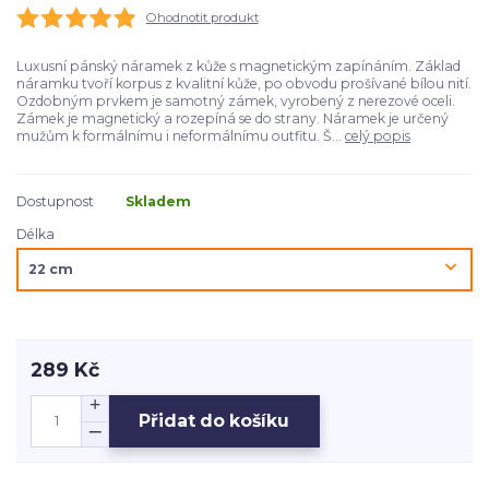
Ohodnotit produkt
Luxusní pánský náramek z kůže s magnetickým zapínáním. Základ
náramku tvoří korpus z kvalitní kůže, po obvodu prošívané bílou nití.
Ozdobným prvkem je samotný zámek, vyrobený z nerezové oceli.
Zámek je magnetický a rozepíná se do strany. Náramek je určený
mužům k formálnímu i neformálnímu outfitu. Š...
celý popis
Dostupnost
Skladem
Délka
289 Kč
Přidat do košíku