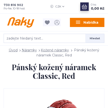
0
ks
730 816 902
CZK
0,00 Kč
Po-Ne, 10-18 hod.
Nabídka
Hledat
Úvod
Náramky
Kožené náramky
Pánský kožený
náramek Classic, Red
Pánský kožený náramek
Classic, Red