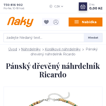
0
ks
730 816 902
CZK
0,00 Kč
Po-Ne, 10-18 hod.
Nabídka
Hledat
Úvod
Náhrdelníky
Korálkové náhrdelníky
Pánský
dřevěný náhrdelník Ricardo
Pánský dřevěný náhrdelník
Ricardo