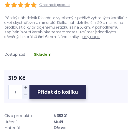
Ohodnotit produkt
Pánský náhrdelník Ricardo je vyrobený z pečlivě vybraných korálků z
exotických dřevin a minerálů. Délka náhrdelníku činí 50 cm a lze ho
prodloužit díky připojenému řetízku až na 55 cm. K pohodlnému
zapínání slouží karabinka ze staromosazi. Průměr jednotlivých
dřevěných korálků činí 6 mm. Náhrdelníky...
celý popis
Dostupnost
Skladem
319 Kč
Přidat do košíku
Číslo produktu:
N35301
Určení:
Muži
Materiál:
Dřevo