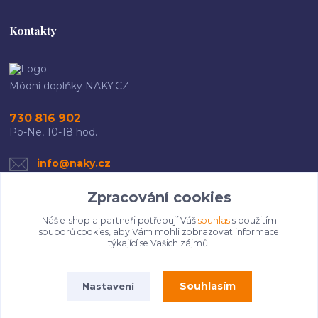
Kontakty
Módní doplňky NAKY.CZ
730 816 902
Po-Ne, 10-18 hod.
info@naky.cz
Zpracování cookies
Náš e-shop a partneři potřebují Váš
souhlas
s použitím
souborů cookies, aby Vám mohli zobrazovat informace
týkající se Vašich zájmů.
Upravit sběr cookies.
Souhlasím
Nastavení
Copyright 2025 Naky.cz. Všechna práva vyhrazena.