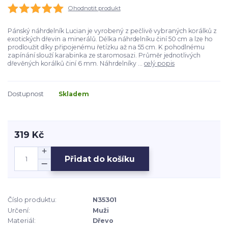
Ohodnotit produkt
Pánský náhrdelník Lucian je vyrobený z pečlivě vybraných korálků z
exotických dřevin a minerálů. Délka náhrdelníku činí 50 cm a lze ho
prodloužit díky připojenému řetízku až na 55 cm. K pohodlnému
zapínání slouží karabinka ze staromosazi. Průměr jednotlivých
dřevěných korálků činí 6 mm. Náhrdelníky ...
celý popis
Dostupnost
Skladem
319 Kč
Přidat do košíku
Číslo produktu:
N35301
Určení:
Muži
Materiál:
Dřevo