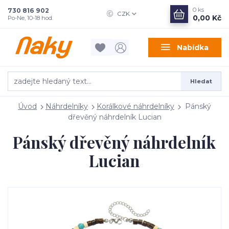
0
ks
730 816 902
CZK
0,00 Kč
Po-Ne, 10-18 hod.
Nabídka
Hledat
Úvod
Náhrdelníky
Korálkové náhrdelníky
Pánský
dřevěný náhrdelník Lucian
Pánský dřevěný náhrdelník
Lucian