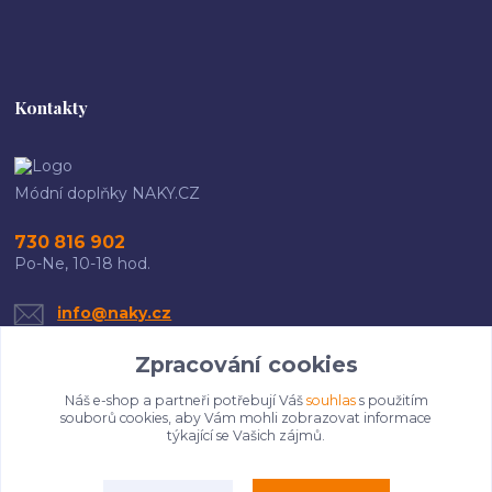
Kontakty
Módní doplňky NAKY.CZ
730 816 902
Po-Ne, 10-18 hod.
info@naky.cz
Zpracování cookies
Náš e-shop a partneři potřebují Váš
souhlas
s použitím
souborů cookies, aby Vám mohli zobrazovat informace
týkající se Vašich zájmů.
Upravit sběr cookies.