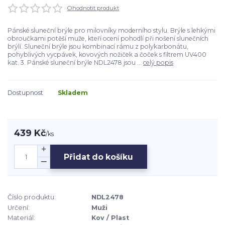
Ohodnotit produkt
Pánské sluneční brýle pro milovníky moderního stylu. Brýle s lehkými
obroučkami potěší muže, kteří ocení pohodlí při nošení slunečních
brýlí. Sluneční brýle jsou kombinací rámu z polykarbonátu,
pohyblivých vycpávek, kovových nožiček a čoček s filtrem UV400
kat. 3. Pánské sluneční brýle NDL2478 jsou ...
celý popis
Dostupnost
Skladem
439 Kč
/
ks
Přidat do košíku
Číslo produktu:
NDL2478
Určení:
Muži
Materiál:
Kov / Plast