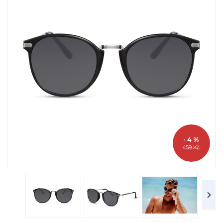
- 4 %
459 Kč