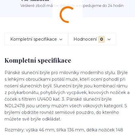
Veškeré zboží máme skladem a expedujeme do 24 hodin
Kompletní specifikace
Hodnocení
0
Kompletní specifikace
Pánské sluneční brýle pro milovníky moderního stylu. Brýle
s lehkými obroučkami potěší muže, kteří ocení pohodlí při
nošení slunečních brýlí. Sluneční brýle jsou kombinací rámu
z polykarbonátu, pohyblivých vycpávek, kovových nožiček a
čoček s filtrem UV400 kat. 3. Pánské sluneční brýle
NDL2478 jsou určeny mužům všech věkových kategorií. S
brýlemi obdržíte rovněž semišové pouzdro, do kterého
můžete své brýle odkládat.
Rozměry: výška 46 mm, šířka 136 mm, délka nožiček 148