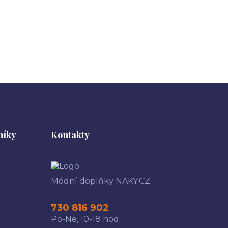
níky
Kontakty
Módní doplňky NAKY.CZ
730 816 902
Po-Ne, 10-18 hod.