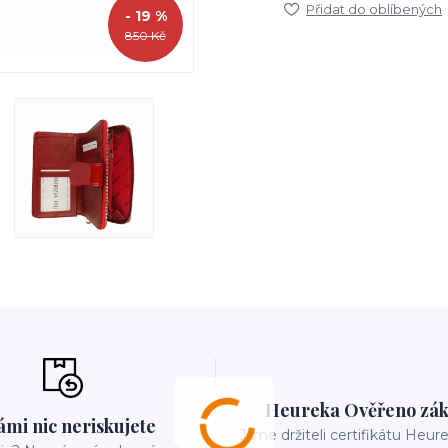
Přidat do oblíbených
- 19 %
850 Kč
Heureka Ověřeno zák
ámi nic neriskujete
Jsme držiteli certifikátu Heu