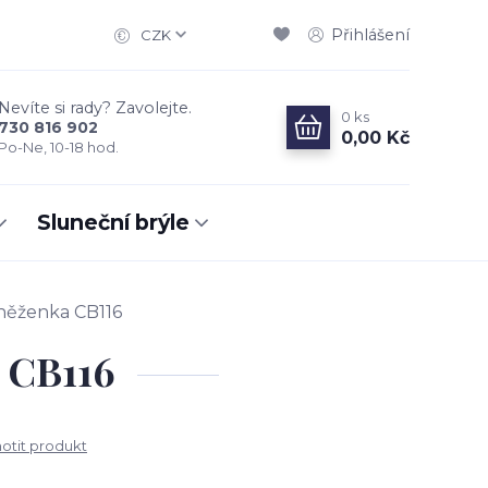
Přihlášení
CZK
Nevíte si rady? Zavolejte.
0
ks
730 816 902
0,00 Kč
Po-Ne, 10-18 hod.
Sluneční brýle
něženka CB116
 CB116
tit produkt