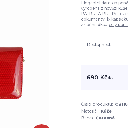
Elegantní dámská peně
vyrobena z hovězí kůže
PATRIZIA PIU. Po rozev
dokumenty, 1x kapsičku 
2x přihrádku...
celý popi
Dostupnost
690 Kč
/
ks
Číslo produktu:
CB116
Materiál:
Kůže
Barva:
Červená