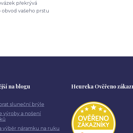
ovázek překrývá
o obvod vašeho prstu
jší na blogu
Heureka Ověřeno zákaz
brat sluneční brýle
ie výroby a nošení
ků
a výběr náramku na ruku