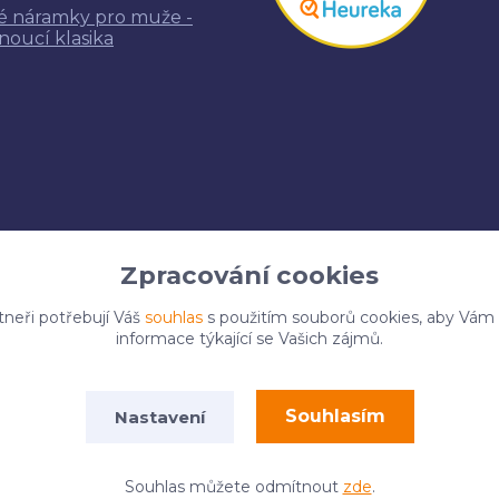
é náramky pro muže -
noucí klasika
Zpracování cookies
tneři potřebují Váš
souhlas
s použitím souborů cookies, aby Vám
informace týkající se Vašich zájmů.
Upravit sběr cookies.
Souhlasím
Nastavení
 2025 Naky.cz. Všechna práva vyhrazena.
Vytvořeno na
Eshop
Souhlas můžete odmítnout
zde
.