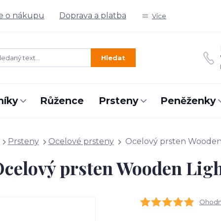
e o nákupu
Doprava a platba
Více
Hledat
níky
Růžence
Prsteny
Peněženky
Prsteny
Ocelové prsteny
Ocelový prsten Wooden
celový prsten Wooden Lig
Ohodno