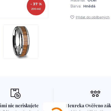
Materiál:
Ocel
- 37 %
Barva:
Hnědá
299 Kč
Přidat do oblíbených
ámi nic neriskujete
Heureka Ověřeno zák