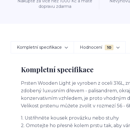
Nakupte za více než 1000 Kč a máte
Nevyhovuj
dopravu zdarma
Kompletní specifikace
Hodnocení
10
Kompletní specifikace
Prsten Wooden Light je vyroben z oceli 316L, z
zdobený luxusním dřevem - palisandrem, okraje
konzervativním vzhledem, je proto vhodným d
Velikost prstenu můžete zvolit v rozmezí 56 
1. Ustřihněte kousek provázku nebo stuhy
2. Omotejte ho přesně kolem prstu tak, aby vá