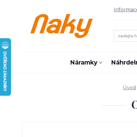
Informac
Náramky
Náhrdel
Úvod
O