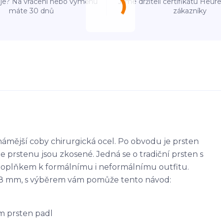
e? Na vrácení nebo výměnu
Jsme držiteli certifikátu Heu
máte 30 dnů
zákazníky
námější coby chirurgická ocel. Po obvodu je prsten
 prstenu jsou zkosené. Jedná se o tradiční prsten s
oplňkem k formálnímu i neformálnímu outfitu.
- 68 mm, s výběrem vám pomůže tento návod:
m prsten padl