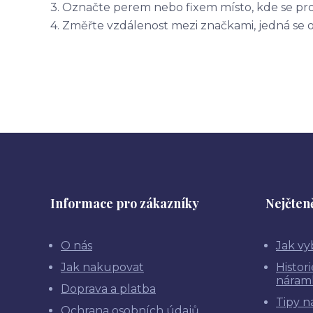
3. Označte perem nebo fixem místo, kde se pr
4. Změřte vzdálenost mezi značkami, jedná se 
Informace pro zákazníky
Nejčteně
O nás
Jak vy
Jak nakupovat
Histor
náram
Doprava a platba
Tipy n
Ochrana osobních údajů