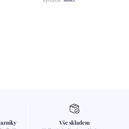
Výrobce:
NAKY
azníky
Vše skladem