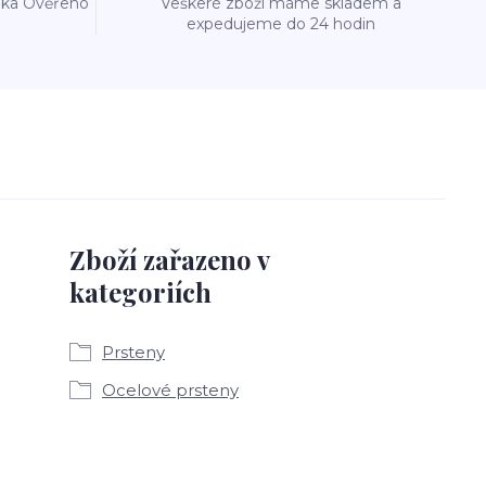
reka Ověřeno
Veškeré zboží máme skladem a
expedujeme do 24 hodin
Zboží zařazeno v
kategoriích
Prsteny
Ocelové prsteny