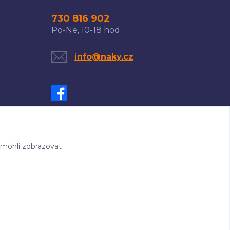
730 816 902
Po-Ne, 10-18 hod.
info@naky.cz
 mohli zobrazovat
-rychle.cz