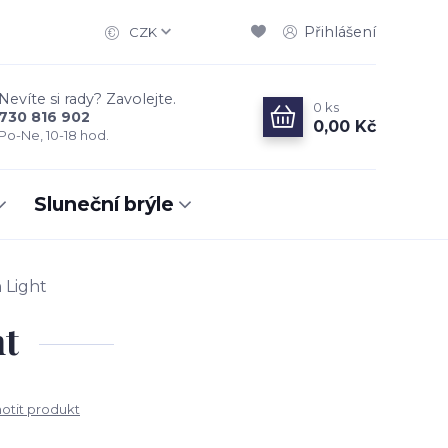
Přihlášení
CZK
Nevíte si rady? Zavolejte.
0
ks
730 816 902
0,00 Kč
Po-Ne, 10-18 hod.
Sluneční brýle
 Light
ht
tit produkt