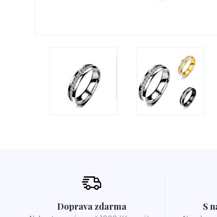
Doprava zdarma
S n