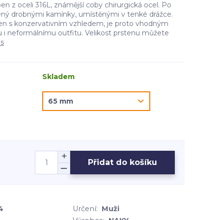
ben z oceli 316L, známější coby chirurgická ocel. Po
ený drobnými kamínky, umístěnými v tenké drážce.
sten s konzervativním vzhledem, je proto vhodným
i neformálnímu outfitu. Velikost prstenu můžete
is
Skladem
Přidat do košíku
4
Určení:
Muži