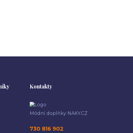
níky
Kontakty
Módní doplňky NAKY.CZ
730 816 902