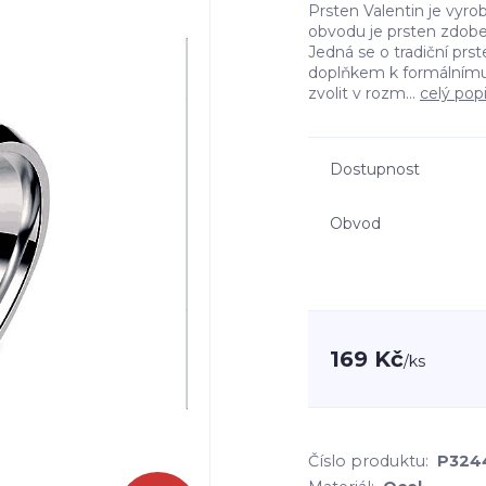
Prsten Valentin je vyro
obvodu je prsten zdob
Jedná se o tradiční pr
doplňkem k formálnímu 
zvolit v rozm...
celý pop
Dostupnost
Obvod
169 Kč
/
ks
Číslo produktu:
P324