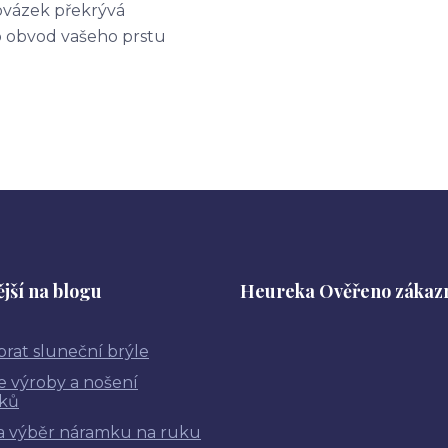
ovázek překrývá
o obvod vašeho prstu
jší na blogu
Heureka Ověřeno zákaz
brat sluneční brýle
ie výroby a nošení
ků
a výběr náramku na ruku