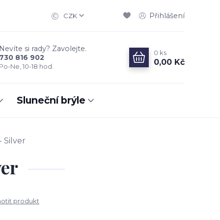
Přihlášení
CZK
Nevíte si rady? Zavolejte.
0
ks
730 816 902
0,00 Kč
Po-Ne, 10-18 hod.
Sluneční brýle
 Silver
ver
tit produkt