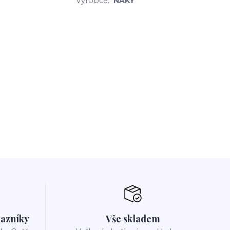
Výrobce:
NAKY
azníky
Vše skladem