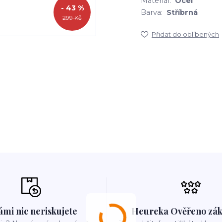
Materiál:
Ocel
- 43 %
Barva:
Stříbrná
299 Kč
Přidat do oblíbených
ámi nic neriskujete
Heureka Ověřeno zák