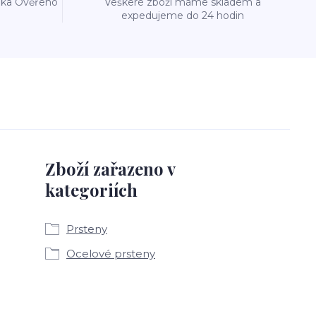
reka Ověřeno
Veškeré zboží máme skladem a
expedujeme do 24 hodin
Zboží zařazeno v
kategoriích
Prsteny
Ocelové prsteny