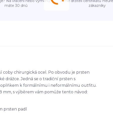
e? Na vrácení nebo výměnu
Jsme držiteli certifikátu Heu
máte 30 dnů
zákazníky
ší coby chirurgická ocel. Po obvodu je prsten
drážce. Jedná se o tradiční prsten s
oplňkem k formálnímu i neformálnímu outfitu.
- 68 mm, s výběrem vám pomůže tento návod:
m prsten padl