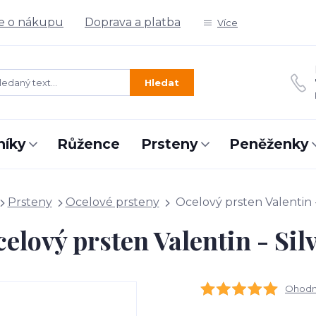
e o nákupu
Doprava a platba
Více
Hledat
níky
Růžence
Prsteny
Peněženky
Prsteny
Ocelové prsteny
Ocelový prsten Valentin -
elový prsten Valentin - Sil
Ohodno