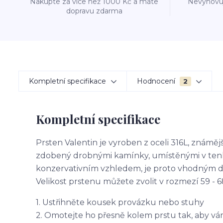
Nakupte za více než 1000 Kč a máte
Nevyhovuj
dopravu zdarma
Kompletní specifikace
Hodnocení
2
Kompletní specifikace
Prsten Valentin je vyroben z oceli 316L, známěj
zdobený drobnými kamínky, umístěnými v tenké 
konzervativním vzhledem, je proto vhodným d
Velikost prstenu můžete zvolit v rozmezí 59 
1. Ustřihněte kousek provázku nebo stuhy
2. Omotejte ho přesně kolem prstu tak, aby vá