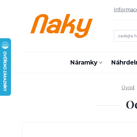
Informac
Náramky
Náhrdel
Úvod
Oc