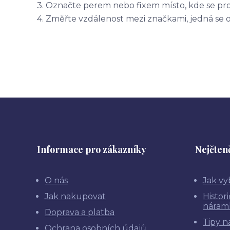
3. Označte perem nebo fixem místo, kde se pr
4. Změřte vzdálenost mezi značkami, jedná se 
Informace pro zákazníky
Nejčteně
O nás
Jak vy
Jak nakupovat
Histor
náram
Doprava a platba
Tipy n
Ochrana osobních údajů