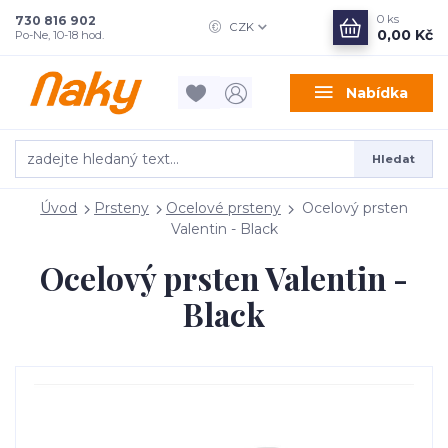
0
ks
730 816 902
CZK
0,00 Kč
Po-Ne, 10-18 hod.
Nabídka
Hledat
Úvod
Prsteny
Ocelové prsteny
Ocelový prsten
Valentin - Black
Ocelový prsten Valentin -
Black