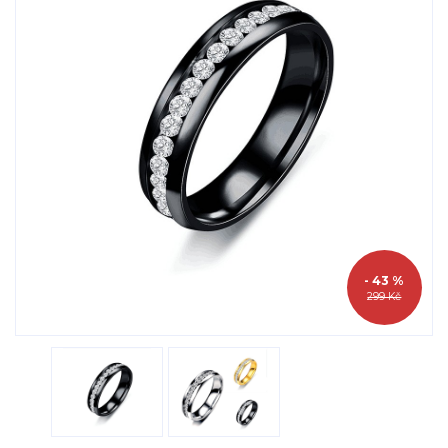
- 43 %
299 Kč