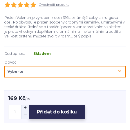
Ohodnotit produkt
Prsten Valentin je vyroben z oceli 316L, známější coby chirurgická
ocel. Po obvodu je prsten zdobený drobnými kamínky, umístěnými v
tenké drážce. Jedná se o tradiční prsten s konzervativním vzhledem,
je proto vhodným doplňkem k formálnímu i neformálnímu outfitu.
Velikost prstenu můžete zvolit v rozm...
celý popis
Dostupnost
Skladem
Obvod
169 Kč
/
ks
Přidat do košíku